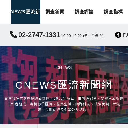
CNEWS匯流新聞
調查新聞
調查評論
調查指標
02-2747-1331
F
10:00-19:00 (週一至週五)
CNEWS
CNEWS匯流新聞網
台灣知名內容型網路新媒體，2016年成立，由資深記者、媒體人及影像
工作者組成，專精數位匯流、醫藥生活、網路科技、政治民調、新能
源、金融財經及企業公益領域。