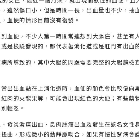
歲的女性，最近一個月來，就出現間歇性的血便，且
，雖然傷口小，但是時間一長，出血量也不少，抽血檢
血，血便的情形目前沒有復發。
看到血便，不少人第一時間常連想到大腸癌，甚至有
見或是檢驗發現的，都代表著消化道或是肛門有出血
疾病所導致的，其中大腸的問題需要完整的大腸鏡檢
，當出出血點在上消化道時，血便的顏色會比較偏向
、紅肉的火龍果等，可能會出現紅色的大便；有些藥
萬別輕忽。
血、發炎潰瘍出血、息肉腫瘤出血及發生在該名女性
張扭曲，形成微小的動靜脈吻合，如果有慢性腎病會