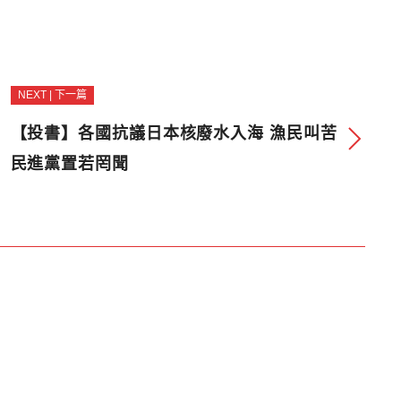
NEXT | 下一篇
【投書】各國抗議日本核廢水入海 漁民叫苦
民進黨置若罔聞