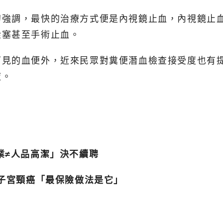
初強調，最快的治療方式便是內視鏡止血，內視鏡止
栓塞甚至手術止血。
見的血便外，近來民眾對糞便潛血檢查接受度也有提高
液。
業≠人品高潔」決不續聘
罹子宮頸癌「最保險做法是它」