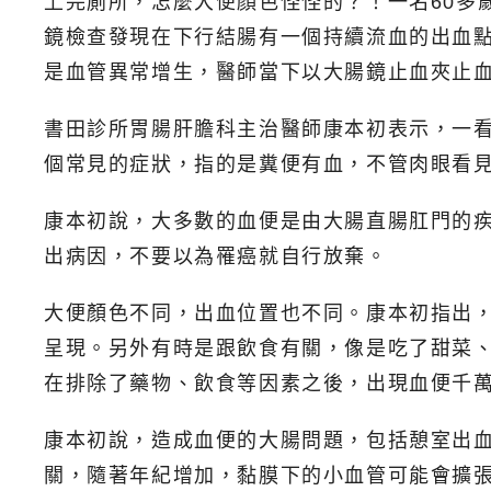
上完廁所，怎麼大便顏色怪怪的？！一名60多
鏡檢查發現在下行結腸有一個持續流血的出血點
是血管異常增生，醫師當下以大腸鏡止血夾止
書田診所胃腸肝膽科主治醫師康本初表示，一
個常見的症狀，指的是糞便有血，不管肉眼看
康本初說，大多數的血便是由大腸直腸肛門的
出病因，不要以為罹癌就自行放棄。
大便顏色不同，出血位置也不同。康本初指出
呈現。另外有時是跟飲食有關，像是吃了甜菜
在排除了藥物、飲食等因素之後，出現血便千
康本初說，造成血便的大腸問題，包括憩室出
關，隨著年紀增加，黏膜下的小血管可能會擴