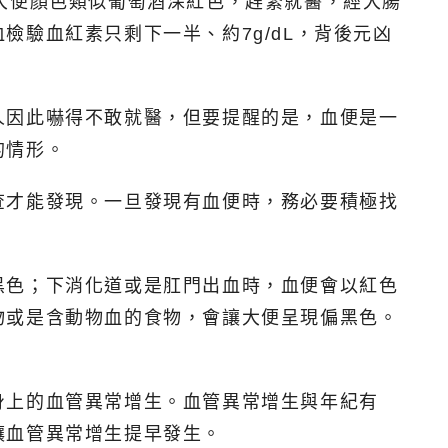
大便顏色類似葡萄酒深紅色，趕緊就醫，經大腸
驗血紅素只剩下一半、約7g/dL，背後元凶
人因此嚇得不敢就醫，但要提醒的是，血便是一
的情形。
查才能發現。一旦發現有血便時，務必要積極找
黑色；下消化道或是肛門出血時，血便會以紅色
物或是含動物血的食物，會讓大便呈現偏黑色。
身上的血管異常增生。血管異常增生與年紀有
讓血管異常增生提早發生。