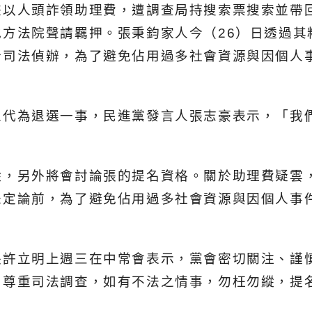
嫌以人頭詐領助理費，遭調查局持搜索票搜索並帶
方法院聲請羈押。張秉鈞家人今（26）日透過其
合司法偵辦，為了避免佔用過多社會資源與因個人
人代為退選一事，民進黨發言人張志豪表示，「我
縱，另外將會討論張的提名資格。關於助理費疑雲
未定論前，為了避免佔用過多社會資源與因個人事
長許立明上週三在中常會表示，黨會密切關注、謹
，尊重司法調查，如有不法之情事，勿枉勿縱，提