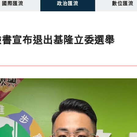
國際匯流
政治匯流
數位匯流
臉書宣布退出基隆立委選舉