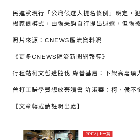
民進黨現行「公職候選人提名條例」明定，
楊家俍模式，由張秉鈞自行提出退選，但張
照片來源：CNEWS匯流資料照
《更多CNEWS匯流新聞網報導》
行程黏柯文哲遭撻伐 綠營基層：下架高嘉瑜
曾打工賺學費想放棄讀書 許淑華：柯、侯不
【文章轉載請註明出處】
PREV | 上一篇