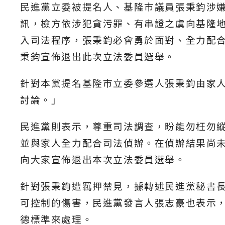
民進黨立委被提名人、基隆市議員張秉鈞涉
訊，檢方依涉犯貪污罪、有串證之虞向基隆地
入司法程序，張秉鈞必會勇於面對、全力配
秉鈞宣佈退出此次立法委員選舉。
針對本黨提名基隆市立委參選人張秉鈞由家
討論。」
民進黨則表示，尊重司法調查，盼能勿枉勿
並與家人全力配合司法偵辦。在偵辦結果尚
向大家宣佈退出本次立法委員選舉。
針對張秉鈞遭羈押禁見，據轉述民進黨秘書
可控制的傷害，民進黨發言人張志豪也表示
德標準來處理。