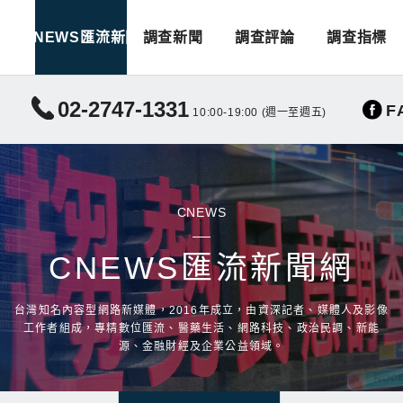
CNEWS匯流新聞
調查新聞
調查評論
調查指標
02-2747-1331
F
10:00-19:00 (週一至週五)
CNEWS
CNEWS匯流新聞網
台灣知名內容型網路新媒體，2016年成立，由資深記者、媒體人及影像
工作者組成，專精數位匯流、醫藥生活、網路科技、政治民調、新能
源、金融財經及企業公益領域。