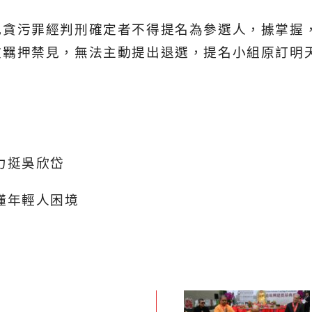
犯貪污罪經判刑確定者不得提名為參選人，據掌握
被羈押禁見，無法主動提出退選，提名小組原訂明
力挺吳欣岱
懂年輕人困境