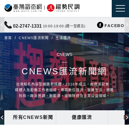
FACEBOO
02-2747-1331
10:00-19:00 (週一至週五)
首頁
CNEWS匯流新聞
生活匯流
CNEWS
CNEWS匯流新聞網
台灣知名內容型網路新媒體，2016年成立，由資深記者、
媒體人及影像工作者組成，專精數位匯流、醫藥生活、網路
科技、政治民調、新能源、金融財經及企業公益領域。
所有CNEWS新聞
健康匯流
國