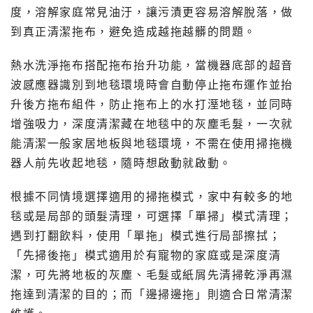
度，溶解家庭常見油汙，讓污漬更容易溶解脫落，做
到真正清潔拖布，避免造成越拖越髒的問題。
熱水洗淨拖布搭配拖布抬升功能，當機器底部的超音
波感應器識別到地毯環境時會自動停止拖布運作並抬
升後方拖布組件，防止拖布上的水打溼地毯，並同時
增強吸力，深度清潔藏在地毯中的灰塵毛髮，一次就
能清潔一般家居地板與地毯環境，不需在使用掃拖機
器人前先收起地毯，隨時想啟動就啟動。
根據不同情境選擇適用的掃拖模式，家中有較多的地
毯或是局部的頭髮清理，可選擇「單掃」模式清理；
遇到打翻飲料，使用「單拖」模式進行局部擦拭；
「先掃後拖」模式適用於有寵物的家庭或是深度清
潔，可先將地板的灰塵、毛髮或紙屑先清掃乾淨再濕
拖達到清潔的目的；而「邊掃邊拖」則適合日常清潔