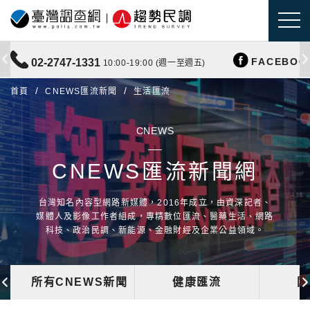
FACEBOO
02-2747-1331
10:00-19:00 (週一至週五)
首頁
CNEWS匯流新聞
生活匯流
CNEWS
CNEWS匯流新聞網
台灣知名內容型網路新媒體，2016年成立，由資深記者、
媒體人及影像工作者組成，專精數位匯流、醫藥生活、網路
科技、政治民調、新能源、金融財經及企業公益領域。
所有CNEWS新聞
健康匯流
國