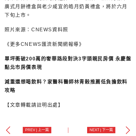
廣式月餅禮盒與老少咸宜的皓月奶黃禮盒，將於六月
下旬上市。
照片來源：CNEWS資料照
《更多CNEWS匯流新聞網報導》
單坪衝破200萬的奢華路段對決3字頭親民房價 永慶盤
點北市房價表現
減重還想喝飲料？家醫科醫師林青榖推薦低負擔飲料
攻略
【文章轉載請註明出處】
PREV | 上一篇
NEXT | 下一篇