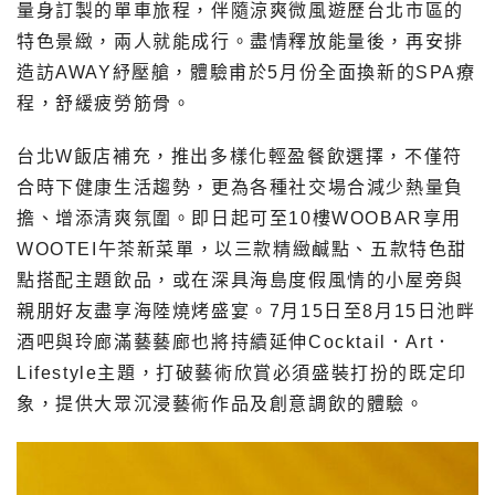
量身訂製的單車旅程，伴隨涼爽微風遊歷台北市區的
特色景緻，兩人就能成行。盡情釋放能量後，再安排
造訪AWAY紓壓艙，體驗甫於5月份全面換新的SPA療
程，舒緩疲勞筋骨。
台北W飯店補充，推出多樣化輕盈餐飲選擇，不僅符
合時下健康生活趨勢，更為各種社交場合減少熱量負
擔、增添清爽氛圍。即日起可至10樓WOOBAR享用
WOOTEI午茶新菜單，以三款精緻鹹點、五款特色甜
點搭配主題飲品，或在深具海島度假風情的小屋旁與
親朋好友盡享海陸燒烤盛宴。7月15日至8月15日池畔
酒吧與玲廊滿藝藝廊也將持續延伸Cocktail．Art．
Lifestyle主題，打破藝術欣賞必須盛裝打扮的既定印
象，提供大眾沉浸藝術作品及創意調飲的體驗。