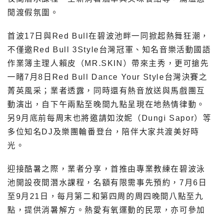
閒渡假氛圍。
首波17日與Red Bull在碧波池畔一同掀起熱舞狂潮，
不僅邀Red Bull 3Style台灣冠軍、知名音樂活動國語
作業簿主理人賴皮（MR.SKIN）帶來主秀，更可搶先
一睹7月8日Red Bull Dance Your Style台灣決賽之
菁英風采；業者透露，同時還有熱音放送與馬戲團互
動演出，自下午兩點至晚間九點呈現在地熱情律動。
另9月底前每周末也將邀請如汝妮（Dungi Sapor）等
多位知名DJ及樂團輪番登台，陪伴大家共渡美好時
光。
迎接酷暑之際，業者分享，首推由專業教練在碧波泳
池開設夜間潛水課程，名額有限需事先預約，7月6日
至9月21日，每月第二和第四周的周四晚間八點至九
點，提供消暑解方。熱愛有氧運動的民眾，亦可參加