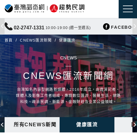
FACEBOO
02-2747-1331
10:00-19:00 (週一至週五)
首頁
CNEWS匯流新聞
健康匯流
CNEWS
CNEWS匯流新聞網
台灣知名內容型網路新媒體，2016年成立，由資深記者、
媒體人及影像工作者組成，專精數位匯流、醫藥生活、網路
科技、政治民調、新能源、金融財經及企業公益領域。
所有CNEWS新聞
健康匯流
國