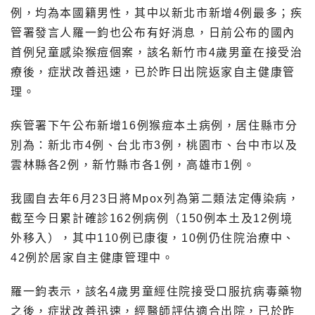
例，均為本國籍男性，其中以新北市新增4例最多；疾
管署發言人羅一鈞也公布有好消息，日前公布的國內
首例兒童感染猴痘個案，該名新竹市4歲男童在接受治
療後，症狀改善迅速，已於昨日出院返家自主健康管
理。
疾管署下午公布新增16例猴痘本土病例，居住縣市分
別為：新北市4例、台北市3例，桃園市、台中市以及
雲林縣各2例，新竹縣市各1例，高雄市1例。
我國自去年6月23日將Mpox列為第二類法定傳染病，
截至今日累計確診162例病例（150例本土及12例境
外移入），其中110例已康復，10例仍住院治療中、
42例於居家自主健康管理中。
羅一鈞表示，該名4歲男童經住院接受口服抗病毒藥物
之後，症狀改善迅速，經醫師評估適合出院，已於昨