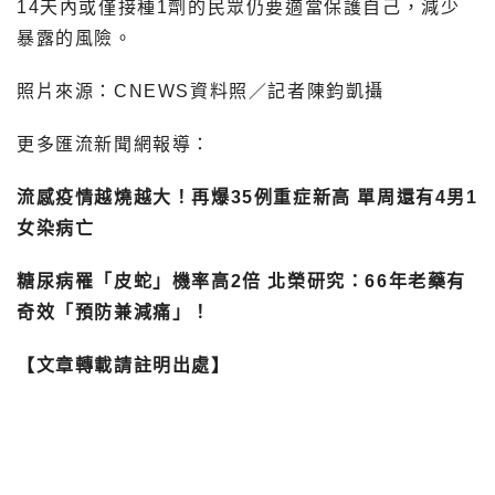
14天內或僅接種1劑的民眾仍要適當保護自己，減少
暴露的風險。
照片來源：CNEWS資料照／記者陳鈞凱攝
更多匯流新聞網報導：
流感疫情越燒越大！再爆35例重症新高 單周還有4男1
女染病亡
糖尿病罹「皮蛇」機率高2倍 北榮研究：66年老藥有
奇效「預防兼減痛」！
【文章轉載請註明出處】