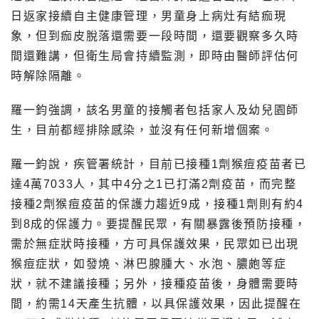
日返家接續自主健康管理，男童身上病灶有結痂現
象，但到痂皮脫落還需要一段時間，還要觀察多久時
間還難講，但衛生局會持續監測，即時由醫師評估何
時解除隔離。
羅一鈞強調，該名男童的接觸者包括家人及幼兒園師
生，目前都經排除感染，並沒有任何新增個案。
羅一鈞說，疾管署統計，目前已接種1劑猴痘疫苗者已
達4萬7033人，其中4分之1已打滿2劑疫苗，而完整
接種2劑猴痘疫苗的保護力趨近9成，接種1劑則有約4
到8成的保護力。要提醒民眾，有關暴露後預防接種，
需於無症狀時接種，方可具保護效果，民眾如已出現
猴痘症狀，如發燒、淋巴腺腫大、水泡、膿皰等症
狀，就不建議接種；另外，接種疫苗後，身體需要時
間，約需14天產生抗體，以具保護效果，因此提醒在