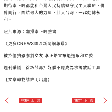
期待李正皓都能和台灣人民持續堅守民主大聯盟，併
肩同行，團結最大的力量，壯大台灣、一起翻轉永
和。
照片來源：翻攝李正皓臉書
《更多CNEWS匯流新聞網報導》
被控偷拍恐嚇前女友 李正皓宣布退選永和立委
週刊爭議 徐巧芯再批媒體不應成為檢調放話工具
【文章轉載請註明出處】
PREV | 上一篇
NEXT | 下一篇