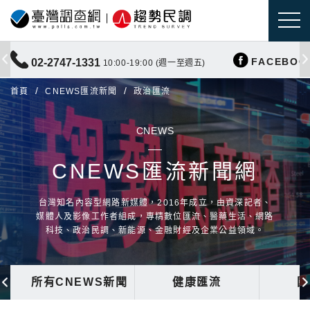
FACEBOO
02-2747-1331
10:00-19:00 (週一至週五)
首頁
CNEWS匯流新聞
政治匯流
CNEWS
CNEWS匯流新聞網
台灣知名內容型網路新媒體，2016年成立，由資深記者、
媒體人及影像工作者組成，專精數位匯流、醫藥生活、網路
科技、政治民調、新能源、金融財經及企業公益領域。
所有CNEWS新聞
健康匯流
國