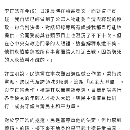
李正皓在今(9）日凌晨時在臉書發文「面對這些質
疑，我自認已經做到了公眾人物能夠自清與釋疑的極
致，包含判決書、對話紀錄等所有證據我都盡可能地
提供，公開受訪與各類節目上也澄清了不下十次。但
在心中只有政治鬥爭的人眼裡，這些解釋永遠不夠、
他們永遠能忽視所有事實繼續大打泥巴戰，因為裝死
的人永遠叫不醒的。」
許立明說，民進黨在本次艱困選區徵召作業，秉持跨
黨派、跨世代及跨領域3原則，籌組「民主大聯盟」。
與李正皓合作，禮讓其以無黨籍參選，目標是讓各行
各業優秀的年輕人才投入大選，與民主價值目標同
行，成為守護台灣民主和平力量。
對於李正皓的退選，民進黨尊重他的決定，但也感到
惋惜。的確，接下來不論身份是野武士還是堂前燕，