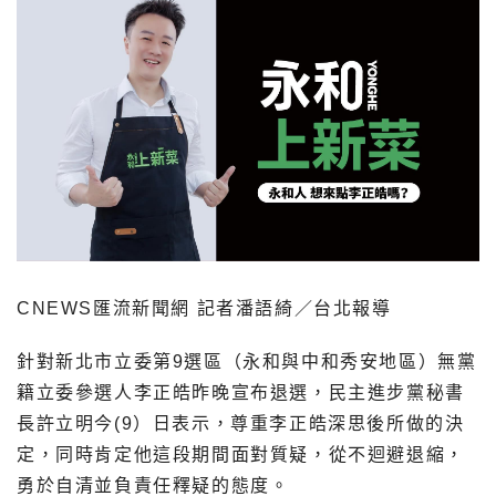
CNEWS匯流新聞網 記者潘語綺／台北報導
針對新北市立委第9選區（永和與中和秀安地區）無黨
籍立委參選人李正皓昨晚宣布退選，民主進步黨秘書
長許立明今(9）日表示，尊重李正皓深思後所做的決
定，同時肯定他這段期間面對質疑，從不迴避退縮，
勇於自清並負責任釋疑的態度。