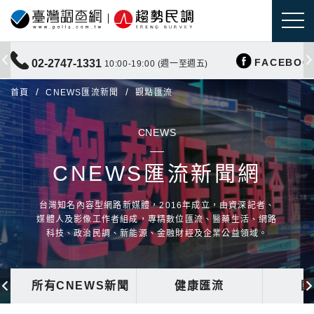
FACEBOO
02-2747-1331
10:00-19:00 (週一至週五)
首頁
CNEWS匯流新聞
觀點匯流
CNEWS
CNEWS匯流新聞網
台灣知名內容型網路新媒體，2016年成立，由資深記者、
媒體人及影像工作者組成，專精數位匯流、醫藥生活、網路
科技、政治民調、新能源、金融財經及企業公益領域。
所有CNEWS新聞
健康匯流
國