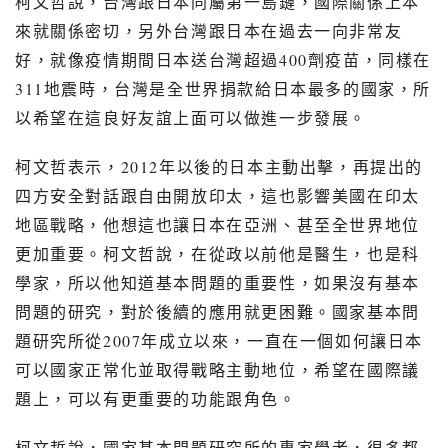
柯文哲說，台灣跟日本同屬第一島鏈，國際關係上本
來就關係密切，另外台灣跟日本在過去一向非常友
好，就像疫情期間日本送台灣超過
400
劑疫苗，同樣在
311
地震時，台灣是全世界捐款給日本最多的國家，所
以希望在這良好友誼上面可以做進一步發展。
柯文哲表示，
2012
年以後的日本主動出擊，再提出的
四方安全對話跟自由開放印太，這也影響美國在印太
地區戰略，他想這也讓日本在亞洲、甚至全世界地位
更加重要。柯文哲說，在從政以前他是醫生，也是科
學家，所以他知道基本問題的重要性，如果沒有基本
問題的研究，對於後續的應用就更困難。國家基本問
題研究所從
2007
年成立以來，一直在一個如何讓日本
可以國家正常化並取得戰略主動地位，希望在國際議
題上，可以有更重要的功能跟角色。
柯文哲說，國家基本問題研究所的專家學者，很多都