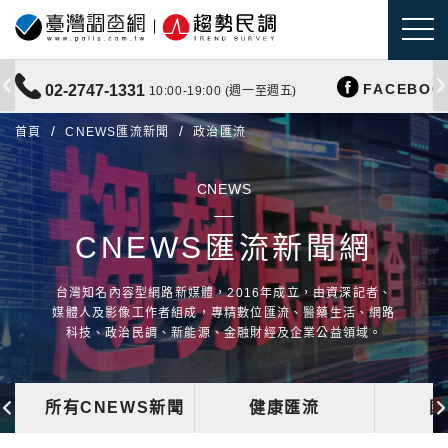
FACEBOO
02-2747-1331
10:00-19:00 (週一至週五)
首頁
CNEWS匯流新聞
政治匯流
CNEWS
CNEWS匯流新聞網
台灣知名內容型網路新媒體，2016年成立，由資深記者、
媒體人及影像工作者組成，專精數位匯流、醫藥生活、網路
科技、政治民調、新能源、金融財經及企業公益領域。
所有CNEWS新聞
健康匯流
國