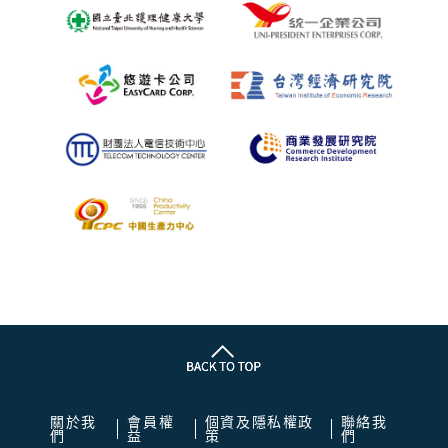
關於我
會員權
個資及隱私權政
聯絡我
們
益
策
們