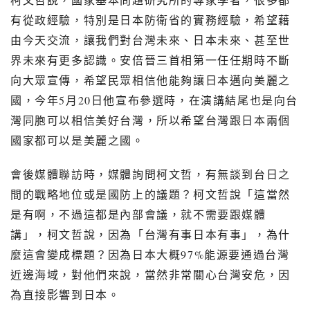
有從政經驗，特別是日本防衛省的實務經驗，希望藉
由今天交流，讓我們對台灣未來、日本未來、甚至世
界未來有更多認識。安倍晉三首相第一任任期時不斷
向大眾宣傳，希望民眾相信他能夠讓日本邁向美麗之
國，今年
5
月
20
日他宣布參選時，在演講結尾也是向台
灣同胞可以相信美好台灣，所以希望台灣跟日本兩個
國家都可以是美麗之國。
會後媒體聯訪時，媒體詢問柯文哲，有無談到台日之
間的戰略地位或是國防上的議題？柯文哲說「這當然
是有啊，不過這都是內部會議，就不需要跟媒體
講」，柯文哲說，因為「台灣有事日本有事」，為什
麼這會變成標題？因為日本大概
97%
能源要通過台灣
近邊海域，對他們來說，當然非常關心台灣安危，因
為直接影響到日本。