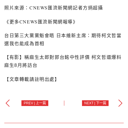
照片來源：
CNEWS
匯流新聞網記者方炳超攝
《更多
CNEWS
匯流新聞網報導》
台日第三大黨黨魁會晤 日本維新主席：期待柯文哲當
選我也能成為首相
【有影】稱麻生太郎對郭台銘中性評價 柯文哲還爆料
麻生8月將訪台
【文章轉載請註明出處】
PREV | 上一篇
NEXT | 下一篇