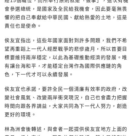
經15個職位，而所奉行原則就是「做事」，這次有機
會參選總統，是國家及全民給我機會，因此要毫無畏
懼的把自己奉獻給中華民國、獻給熱愛的土地，這是
責任也是使命。
侯友宜指出，這些年國家面對到許多問題，我們不希
望再重蹈上一代人經歷戰爭的悲慘歲月，所以首要目
標要維持兩岸穩定，以此為基礎推動經濟的發展。唯
有讓台海和平，才能穩定台灣作為國際供應鏈的角
色，下一代才可以永續發展。
侯友宜也承諾，要許全民一個清廉有效率的政府，改
變社會風氣、改變兩岸衝突現況，自己也會盡力把握
時間向跟各界請益，大家共同為下一代人努力，創造
更好的環境。
林為洲會後轉述，與會者一起提供侯友宜地方上面的