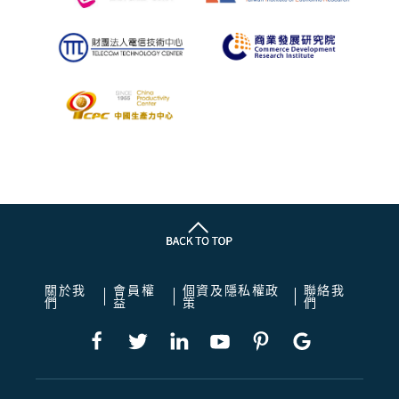
關於我
會員權
個資及隱私權政
聯絡我
們
益
策
們