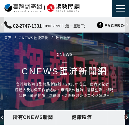
FACEBOO
02-2747-1331
10:00-19:00 (週一至週五)
首頁
CNEWS匯流新聞
政治匯流
CNEWS
CNEWS匯流新聞網
台灣知名內容型網路新媒體，2016年成立，由資深記者、
媒體人及影像工作者組成，專精數位匯流、醫藥生活、網路
科技、政治民調、新能源、金融財經及企業公益領域。
所有CNEWS新聞
健康匯流
國