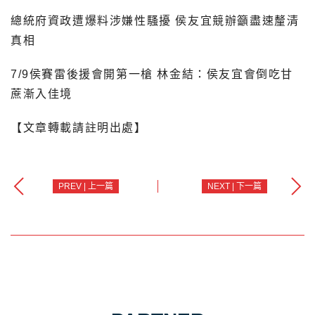
總統府資政遭爆料涉嫌性騷擾 侯友宜競辦籲盡速釐清
真相
7/9侯賽雷後援會開第一槍 林金結：侯友宜會倒吃甘
蔗漸入佳境
【文章轉載請註明出處】
PREV | 上一篇
NEXT | 下一篇