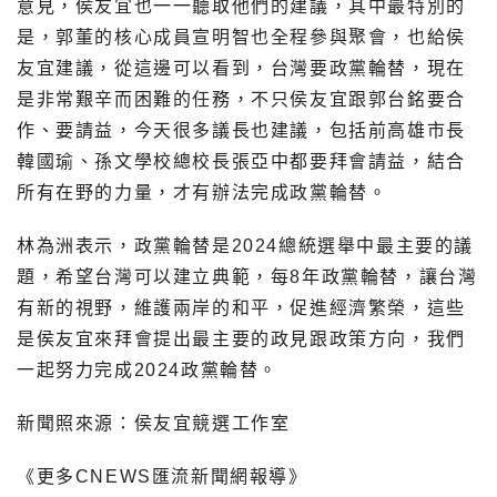
意見，侯友宜也一一聽取他們的建議，其中最特別的
是，郭董的核心成員宣明智也全程參與聚會，也給侯
友宜建議，從這邊可以看到，台灣要政黨輪替，現在
是非常艱辛而困難的任務，不只侯友宜跟郭台銘要合
作、要請益，今天很多議長也建議，包括前高雄市長
韓國瑜、孫文學校總校長張亞中都要拜會請益，結合
所有在野的力量，才有辦法完成政黨輪替。
林為洲表示，政黨輪替是2024總統選舉中最主要的議
題，希望台灣可以建立典範，每8年政黨輪替，讓台灣
有新的視野，維護兩岸的和平，促進經濟繁榮，這些
是侯友宜來拜會提出最主要的政見跟政策方向，我們
一起努力完成2024政黨輪替。
新聞照來源：侯友宜競選工作室
《更多CNEWS匯流新聞網報導》