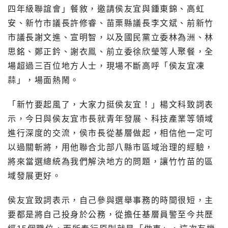
四年級聯誼會」餐敘，邀請侯友宜與鍾東錦、高虹
安、新竹市議長許修睿、苗栗縣議長李文斌、前新竹
市議長謝文進、宣明智，以及國民黨立委林為洲、林
思銘、鄭正鈐、謝衣鳯、前立委徐欣瑩等人聚餐，全
場超過三百位地方人士，現場不斷高呼「侯友宜凍
蒜」，場面熱鬧。
「新竹要起風了，大家力挺侯友宜！」楊文科致詞表
示，今日與侯友宜市長就青年發展、科技產業等領域
進行深度的交流，侯市長從基層做起，相信他一定可
以過關斬將，用他聯合北部八縣市區域治理的經驗，
將來當選總統為我們解決地方的問題，讓竹竹苗的區
域發展更好。
侯友宜致詞表示，自己參與選舉事務的時間很短，主
要都是將自己投身於公務，從擔任基層員警至今共歷