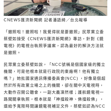
CNEWS匯流新聞網 記者潘語綺／台北報導
「撤照啦！撤照啦！我覺得就是要撤照」民眾黨立委
蔡壁如接受《CNEWS匯流新聞網》專訪，針對《鏡
電視》的電視台執照爭議案，認為最好的解決方法就
是撤照。
民眾黨立委蔡壁如說，「NCC號稱是個國家級的獨立
機關，可是他根本就是行政院的東廠啊！他有獨立
嗎？」她批國家通訊傳播委員會(NCC) ，好像是個超
然於所有政黨立場之上的機關，卻在關中天電視時，
大動作召開公聽會，一副大義凜然樣；護航鏡電視一
路闖關拿執照，根本就是「神擋殺神、佛擋殺佛」，
還給予寬限時間讓鏡電視補足文件，蔡壁如認為NCC