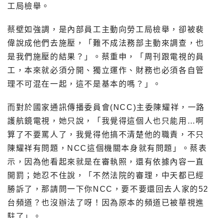
工局檢舉。
蔡壁如強調，是內部員工主動向勞工局檢舉，卻被裴
偉說成他們去施壓，「難不成法務部主動來調查，也
是我們施壓的結果？」。蔡重申，「周刊跟電視的員
工，本來就必須分開、獨立運作、財務也必須各自管
理不可混在一起，這不是基本的嗎？」。
而對於國家通訊傳播委員會(NCC)主委陳耀祥，一路
護航鏡電視，她只說，「我覺得這個人也只能用…啊
算了不要罵人了，我覺得他搞不清楚他的職責，不只
陳耀祥有問題，NCC這個機關本身就有問題」。蔡表
示，因為他看起來就是在審執照，還有依據內容一直
開罰；她忍不住說，「不然法院的審理，中天都已經
勝訴了，那請問一下你NCC，要不要還回去人家的52
台頻道？也沒辦法了呀！因為原本的頻道已被華視進
駐了」。