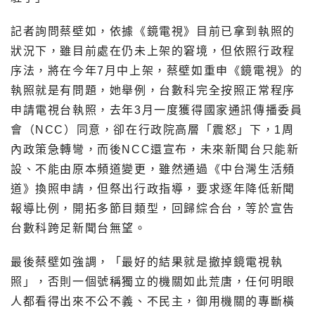
記者詢問蔡壁如，依據《鏡電視》目前已拿到執照的
狀況下，雖目前處在仍未上架的窘境，但依照行政程
序法，將在今年7月中上架，蔡壁如重申《鏡電視》的
執照就是有問題，她舉例，台數科完全按照正常程序
申請電視台執照，去年3月一度獲得國家通訊傳播委員
會（NCC）同意，卻在行政院高層「震怒」下，1周
內政策急轉彎，而後NCC還宣布，未來新聞台只能新
設、不能由原本頻道變更，雖然通過《中台灣生活頻
道》換照申請，但祭出行政指導，要求逐年降低新聞
報導比例，開拓多節目類型，回歸綜合台，等於宣告
台數科跨足新聞台無望。
最後蔡壁如強調，「最好的結果就是撤掉鏡電視執
照」，否則一個號稱獨立的機關如此荒唐，任何明眼
人都看得出來不公不義、不民主，御用機關的專斷橫