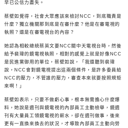
早已公信力盡失。
蔡壁如覺得，社會大眾應該來檢討NCC，到底職責是
什麼？獨立機關那到底是在審什麼？他是在審電視的
執照？還是在審電視台的內容？
她認為相較總統蔡英文要NCC關中天電視台時，然後
給予裴瑋的鏡電視執照，相對的感覺上就是好像NCC
是民進黨御用的單位，蔡壁如說，「我還聽到裴瑋
說，NCC會對鏡電視提出這兩個條件，是許多委員給
NCC的壓力，不管誰的壓力，審查本來就要按照規矩
來啊！」
蔡壁如表示，只要不做虧心事，根本無需擔心什麼爆
料，她說是週刊與鏡電視的內部員工主動檢舉，鏡週
刊有大量員工領鏡電視的薪水，卻在週刊做事，後來
更有一直換來換去的狀況，才導致內部員工主動向勞