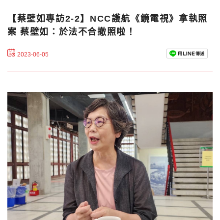
【蔡壁如專訪2-2】NCC護航《鏡電視》拿執照
案 蔡壁如：於法不合撤照啦！
2023-06-05