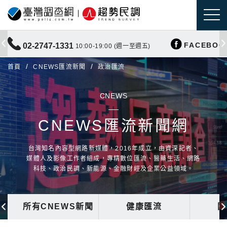
FACEBOO
02-2747-1331
10:00-19:00 (週一至週五)
首頁
CNEWS匯流新聞
政治匯流
CNEWS
CNEWS匯流新聞網
台灣知名內容型網路新媒體，2016年成立，由資深記者、
媒體人及影像工作者組成，專精數位匯流、醫藥生活、網路
科技、政治民調、新能源、金融財經及企業公益領域。
所有CNEWS新聞
健康匯流
國