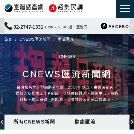
FACEBOO
02-2747-1331
10:00-19:00 (週一至週五)
首頁
CNEWS匯流新聞
生活匯流
CNEWS
CNEWS匯流新聞網
台灣知名內容型網路新媒體，2016年成立，由資深記者、
媒體人及影像工作者組成，專精數位匯流、醫藥生活、網路
科技、政治民調、新能源、金融財經及企業公益領域。
所有CNEWS新聞
健康匯流
國