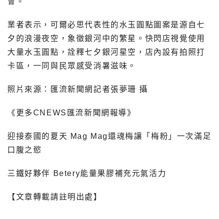
會。
業者表示，可爾必思代表性的水玉圓點圖案是源自七
夕的浪漫夜空，象徵銀河中的繁星。快閃店視覺使用
大量水玉圓點，詮釋七夕銀河星空，店內設有拍照打
卡區，一同與民眾感受消暑滋味。
照片來源：匯流新聞網記者張夢珊 攝
《更多CNEWS匯流新聞網報導》
迎接泰國的夏天 Mag Mag還魂梅讓「梅粉」一次滿足
口腹之慾
三鐵好夥伴 Betery能量果膠補充元氣活力
【文章轉載請註明出處】