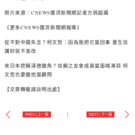
照片來源：
CNEWS
匯流新聞網記者方炳超攝
《更多
CNEWS
匯流新聞網報導》
從不對中國失言？柯文哲：因為我把它當回事 要互信
講好就不准改
來日本挖賴清德牆角？信賴之友會成員當面喊凍蒜 柯
文哲也要邀他當顧問
【文章轉載請註明出處】
PREV | 上一篇
NEXT | 下一篇