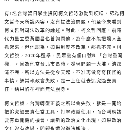
有
1
名台灣留日學生提問柯文哲時激動到哽咽，認為柯
文哲今天所說內容，沒有提法治問題，他至今未看到
柯文哲對司法改革的論述。對此，柯文哲回應，前時
代力量立委黃國昌也曾詢問他，為什麼不能把壞人全
抓起來，但他認為，如果制度不改革，那抓不完。柯
文哲說，
2020
年選舉，民眾黨有個口號叫「台灣重開
機」，因為他當台北市長時，發現問題一大堆，清都
清不完，所以方法是從今天起，不准再做奇奇怪怪的
事情，通常執政會失敗，是一上任就去追究過去責
任，結果陷在裡面無法脫身。
柯文哲說，台灣轉型正義之所以會失敗，就是一開始
把追究過去責任當工具、打擊政黨使用，而台灣應該
要有重開機的機會，讓新的政治文化出現，如果政治
文化沒有改變，問題永遠沒辦法解決。