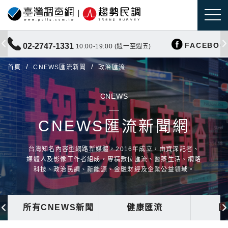
FACEBOO
02-2747-1331
10:00-19:00 (週一至週五)
首頁
CNEWS匯流新聞
政治匯流
CNEWS
CNEWS匯流新聞網
台灣知名內容型網路新媒體，2016年成立，由資深記者、
媒體人及影像工作者組成，專精數位匯流、醫藥生活、網路
科技、政治民調、新能源、金融財經及企業公益領域。
所有CNEWS新聞
健康匯流
國