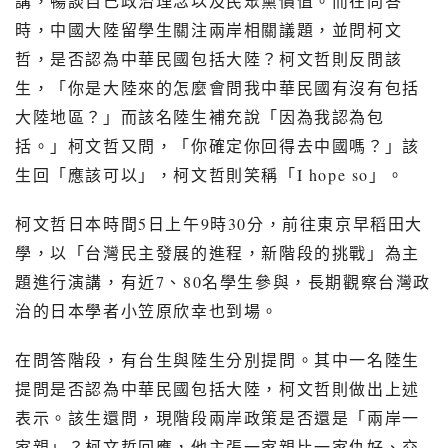
講，暢談自己政治理念以及民眾黨價值。而在問答
時，中國大陸留學生關注兩岸相關議題，並問柯文
哲，是否認為中華民國包括大陸？柯文哲則反問該
生，「你是大陸來的怎麼會問我中華民國有沒有包括
大陸地區？」而該名陸生補充說「因為我認為包
括。」柯文哲又問，「你確定你回得去中國嗎？」該
生回「應該可以」，柯文哲則笑稱「
I hope so
」。
柯文哲日本時間
5
日上午
9
時
30
分，前往東京早稻田大
學，以「台灣民主發展的進程，新階段的挑戰」為主
題進行演講，有近
7
、
80
名學生參與，長期觀察台灣政
治的日本學者小笠原欣幸也到場。
在問答階段，有台生與陸生分別提問。其中一名陸生
提問是否認為中華民國包括大陸，柯文哲則做出上述
表示。該生還問，現階段兩岸政策是否還是「兩岸一
家親」？柯文哲回應，他主張一家親比一家仇好、交