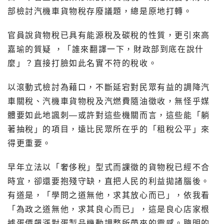
部檢討汽機車貨物稅存廢議題，總是原地打轉。
官員說貨物稅已具有能源稅及碳稅的性質，更引來高
嘉瑜的質疑 ，「誰來翻譯一下，財政部到底在說什
麼」？直接打臉如此名實不符的稅收。
以滾動式檢討為藉口，不斷延宕對民眾有益的調降汽
車關稅、汽機車貨物稅及汽燃費隨油徵收，無怪乎媒
體要如此地諷刺—或許對這些機關而言，這些能「躺
著抽稅」的項目，遠比民眾所在乎的「租稅公平」來
得更重要。
早年立法以「奢侈稅」型式而課徵的貨物稅已經不合
時宜，卻還要抱殘守缺，直把人民的利益拋諸腦後。
有道是，「學問之道無他，求其放心而已」，依我看
「為政之道無他，求其良心而已」，這是良心店家根
據蛋價飆漲對蛋製品機動調整所帶來的靈感。聰明的