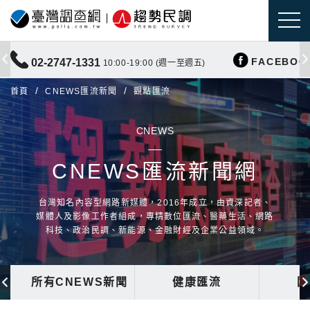
FACEBOO
02-2747-1331
10:00-19:00 (週一至週五)
首頁
CNEWS匯流新聞
觀點匯流
CNEWS
CNEWS匯流新聞網
台灣知名內容型網路新媒體，2016年成立，由資深記者、
媒體人及影像工作者組成，專精數位匯流、醫藥生活、網路
科技、政治民調、新能源、金融財經及企業公益領域。
所有CNEWS新聞
健康匯流
國