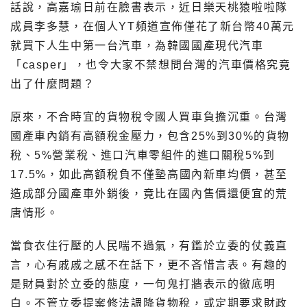
話說，高嘉瑜日前在臉書表示，近日樂天桃猿啦啦隊
成員李多慧，在個人YT頻道宣佈僅花了新台幣40萬元
就買下人生中第一台汽車，為韓國國產現代汽車
「casper」，也令大家不禁想問台灣的汽車價格究竟
出了什麼問題？
原來，不合時宜的貨物稅令國人買車負擔沉重。台灣
國產車內銷有高額稅金壓力，包含25%到30%的貨物
稅、5%營業稅、進口汽車零組件的進口關稅5%到
17.5%，如此高額稅負不僅墊高國內新車均價，甚至
造成部分國產車外銷後，竟比在國內售價還便宜的荒
唐情形。
當食衣住行壓的人民喘不過氣，有鑑於立委的仗義直
言，心有戚戚之感不在話下，更不吝惜言表。有趣的
是財員對於立委的態度，一句鬼打牆表示的徹底明
白。不管立委提案修法調降貨物稅，或定期要求財政