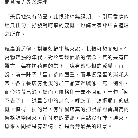
閔意簡 / 專案經理
「天長地久有時盡，此恨綿綿無絕期」，引用愛情的
經典佳句，抒發對時事的感慨，也請大家評評看道理
之所在。
飆高的房價，對無殼蝸牛族來說，此恨可想而知。在
萬物齊漲的年代，對於曾經價格的懷念，真的是有口
難言，每在掏荷包的當下，總有點恨恨的感覺。再
說，前一陣子「蛋」荒的嚴重，而早餐是蛋的消耗大
宗，各早餐店有關蛋的加工品齊聲喊漲，無一例外，
而今蛋荒已過，然而，價格卻一去不回頭，一句「回
不去了」，道盡心中的無奈，呼應了「無絕期」的感
慨。值得一提的是，有早餐店真的把蛋品短暫調高的
價格調整回來，在發現的霎那，差點沒有掉下淚來，
原來人間還是有溫情，那是台灣最美的風景。