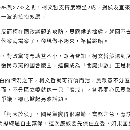
5%到27%之間，柯文哲支持度穩坐2成，對侯友宜
有一波的拉抬效應。
，反而柯在國政議題的攻防，暴露侯的拙劣，就回不
了侯案兩場案子，發現做不起來，準備跳船。
勢，對政黨得票助益不小，眾所皆知，柯文哲競選到
擴張民眾黨的國會版圖，這個成為「關鍵少數」正是
白的情況之下，柯文哲就可待價而沽，民眾黨不分區
然而，不分區立委就像一只「魔戒」，各界關心民眾
具爭議，卻已掀起另波話題。
？「柯大於侯」，國民黨變得很尷尬，當務之急，應
實兵操練過自主棄保，這次應該要先保住立委，如果國