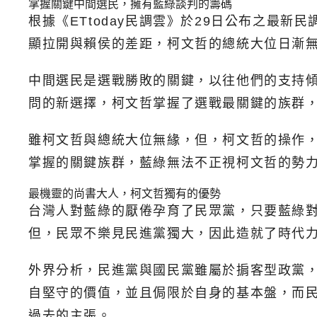
掌握關鍵中間選民，擁有藍綠談判的籌碼
根據《ETtoday民調雲》於29日公布之最新
顯拉開與賴侯的差距，柯文哲的總統大位日漸
中間選民是選戰勝敗的關鍵，以往他們的支持
問的新選擇，柯文哲掌握了選戰最關鍵的族群
雖柯文哲與總統大位無緣，但，柯文哲的操作
掌握的關鍵族群，藍綠無法不正視柯文哲的勢
最機靈的尚書大人，柯文哲獨有的優勢
台灣人對藍綠的厭倦孕育了民眾黨，只要藍綠對
但，民眾不樂見民進黨獨大，因此造就了時代力
外界分析，民進黨與國民黨雖屬於掮客型政黨
自堅守的價值，並且侷限於自身的基本盤，而
過去的主張。