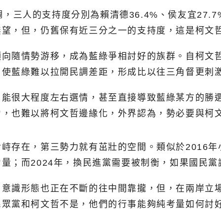
民調，三人的支持度分別為賴清德36.4%、侯友宜27.
無望，但，仍舊保有近三分之一的支持度，這是柯文
傾向隨情勢游移，成為藍綠爭相討好的族群。自柯文
，使藍綠難以拉開民調差距，形成比以往三角督更刺
，能很大程度左右選情，甚至直接導致藍綠某方的勝
力，也難以將柯文哲邊緣化，外界認為，勢必要與柯
峙存在，第三勢力就有茁壯的空間。類似於2016
量；而2024年，換民進黨需要被制衡，如果國民
，意識形態也正在不斷的往中間靠攏，但，在兩岸立
民眾黨和柯文哲不是，他們的行事能夠純考量如何討