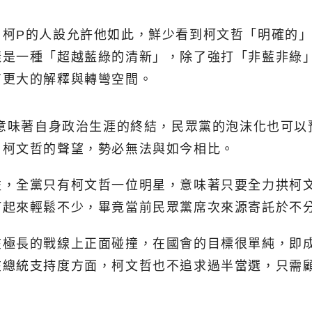
柯P的人設允許他如此，鮮少看到柯文哲「明確的」
樣是一種「超越藍綠的清新」，除了強打「非藍非綠
有更大的解釋與轉彎空間。
，意味著自身政治生涯的終結，民眾黨的泡沫化也可
，柯文哲的聲望，勢必無法與如今相比。
益，全黨只有柯文哲一位明星，意味著只要全力拱柯
打起來輕鬆不少，畢竟當前民眾黨席次來源寄託於不
在極長的戰線上正面碰撞，在國會的目標很單純，即
在總統支持度方面，柯文哲也不追求過半當選，只需