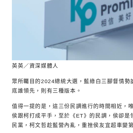
英英／資深媒體人
眾所矚目的2024總統大選，藍綠白三腳督情勢
底誰領先，則有三種版本。
值得一提的是，這三份民調進行的時間相近，
侯跟柯打成平手，至於《ET》的民調，侯卻是
民黨，柯文哲趁藍營內亂，重挫侯友宜超車變