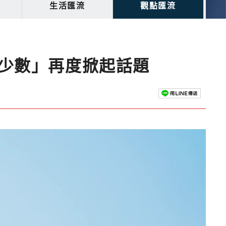
生活匯流
觀點匯流
鍵少數」再度掀起話題