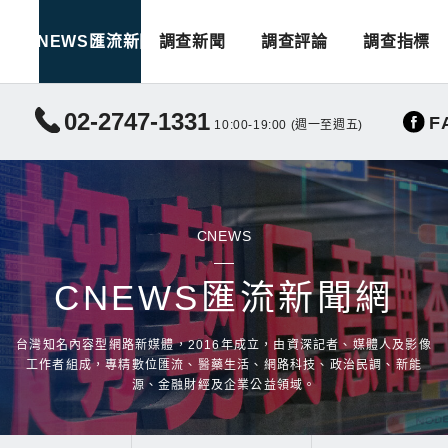
CNEWS匯流新聞
調查新聞
調查評論
調查指標
02-2747-1331
F
10:00-19:00 (週一至週五)
CNEWS
CNEWS匯流新聞網
台灣知名內容型網路新媒體，2016年成立，由資深記者、媒體人及影像
工作者組成，專精數位匯流、醫藥生活、網路科技、政治民調、新能
源、金融財經及企業公益領域。