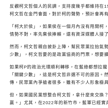
反觀柯文哲個人的民調，支持度幾乎都維持在1
柯文哲在金門會面，對於柯的聲勢，預計會再
「柯大於侯」，如果侯在一個月內沒有甩開柯
情勢不對，率先棄侯捧賴，還有資深媒體人接
然而，柯文哲親自披卦上陣，幫民眾黨拉抬氣
少數」，柯文哲要的是政黨協商的門票，想要
如果柯P的政治光環順利轉移，在藍綠都想拉攏
「關鍵少數」，這是柯文哲非選不可的原因。
傳，民眾黨內爭搶者很多，雖有不少人形象極
但，如果國民黨想整合柯文哲，拿什麼來交換
贏。」尤其，在2022年的新竹市，藍軍已經