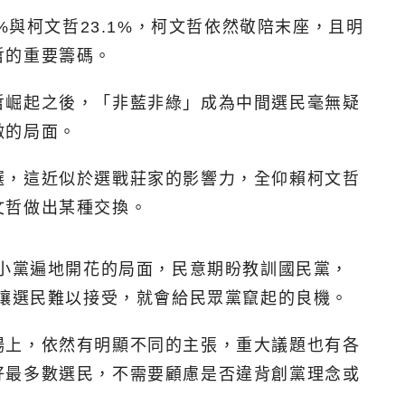
7%與柯文哲23.1%，柯文哲依然敬陪末座，且明
哲的重要籌碼。
哲崛起之後，「非藍非綠」成為中間選民毫無疑
激的局面。
選，這近似於選戰莊家的影響力，全仰賴柯文哲
文哲做出某種交換。
年小黨遍地開花的局面，民意期盼教訓國民黨，
黨讓選民難以接受，就會給民眾黨竄起的良機。
場上，依然有明顯不同的主張，重大議題也有各
好最多數選民，不需要顧慮是否違背創黨理念或