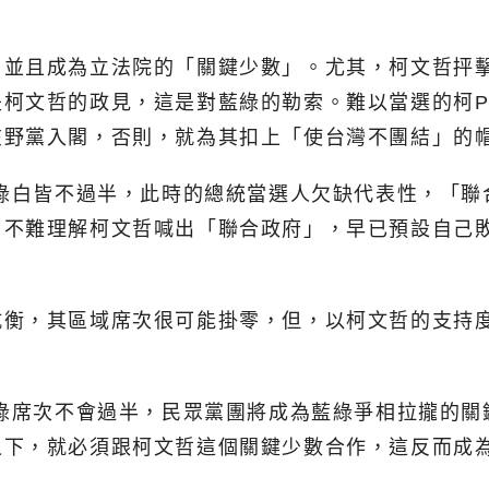
，並且成為立法院的「關鍵少數」。尤其，柯文哲抨
是柯文哲的政見，這是對藍綠的勒索。難以當選的柯
在野黨入閣，否則，就為其扣上「使台灣不團結」的
藍綠白皆不過半，此時的總統當選人欠缺代表性，「
，不難理解柯文哲喊出「聯合政府」，早已預設自己
衡，其區域席次很可能掛零，但，以柯文哲的支持度
藍綠席次不會過半，民眾黨團將成為藍綠爭相拉攏的
之下，就必須跟柯文哲這個關鍵少數合作，這反而成