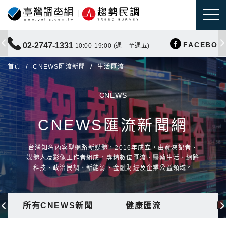
FACEBOO
02-2747-1331
10:00-19:00 (週一至週五)
首頁
CNEWS匯流新聞
生活匯流
CNEWS
CNEWS匯流新聞網
台灣知名內容型網路新媒體，2016年成立，由資深記者、
媒體人及影像工作者組成，專精數位匯流、醫藥生活、網路
科技、政治民調、新能源、金融財經及企業公益領域。
所有CNEWS新聞
健康匯流
國