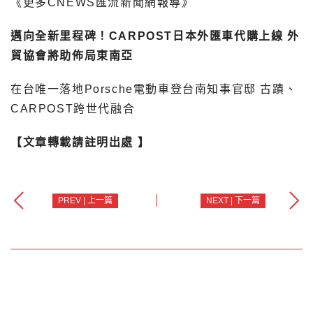
《更多CNEWS匯流新聞網報導》
邁向全新里程碑！CARPOST日本外匯車代購上線 外
貿協會將助佈局東南亞
在台唯一落地Porsche電動車登台南知事官邸 古蹟、
CARPOST跨世代融合
【文章轉載請註明出處 】
PREV | 上一篇
NEXT | 下一篇