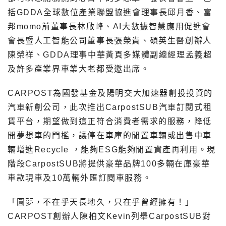
括GDDA全球數位產業聯盟協進會理事長邱月香、富
邦momo前董事長林啟峰、AI大數據智慧應用促進會
會長暨人工智能公司董事長張榮貴、碩英生醫創辦人
陳榮祥、GDDA理事中華黃頁多媒體副總經理孟義超
及許多產業界車業大老都受邀出席。
CARPOST為國發基金及陽明交大加速器創投投資的
汽車新創公司，此次推出CarpostSUB汽車訂閱式租
賃平台，期望做到這正符合消費者需求的服務，降低
開夢想車的門檻，讓停在車庫的閒置車輛或出售中車
輛增進Recycle ，能夠ESG能夠閒置資產再利用。現
階段CarpostSUB將提供豪華品牌100多輛在庫豪華
車款現車及10萬輛外匯訂閱車服務。
「圓夢，不在乎天長地久，只在乎曾經擁有！」
CARPOST創辦人陳柏文Kevin列舉CarpostSUB對