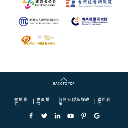
關於我
會員權
個資及隱私權政
聯絡我
們
益
策
們