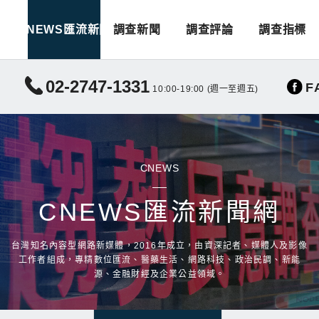
CNEWS匯流新聞
調查新聞
調查評論
調查指標
02-2747-1331
F
10:00-19:00 (週一至週五)
CNEWS
CNEWS匯流新聞網
台灣知名內容型網路新媒體，2016年成立，由資深記者、媒體人及影像
工作者組成，專精數位匯流、醫藥生活、網路科技、政治民調、新能
源、金融財經及企業公益領域。