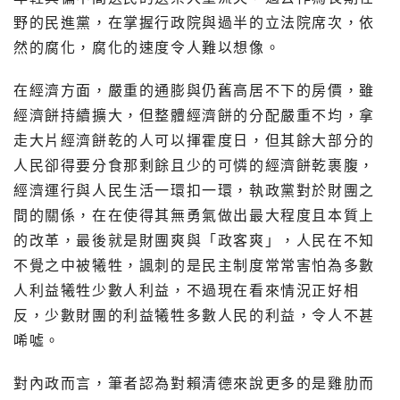
野的民進黨，在掌握行政院與過半的立法院席次，
依
然的腐化，腐化的速度令人難以想像。
在經濟方面，嚴重的通膨與仍舊高居不下的房價，
雖
經濟餅持續擴大，但整體經濟餅的分配嚴重不均，
拿
走大片經濟餅乾的人可以揮霍度日，
但其餘大部分的
人民卻得要分食那剩餘且少的可憐的經濟餅乾裹腹，
經濟運行與人民生活一環扣一環，執政黨對於財團之
間的關係，
在在使得其無勇氣做出最大程度且本質上
的改革，
最後就是財團爽與「政客爽」，人民在不知
不覺之中被犧牲，
諷刺的是民主制度常常害怕為多數
人利益犧牲少數人利益，
不過現在看來情況正好相
反，少數財團的利益犧牲多數人民的利益，
令人不甚
唏噓。
對內政而言，筆者認為對賴清德來說更多的是雞肋而