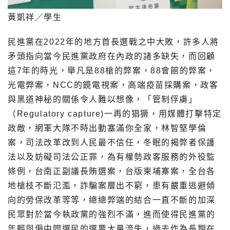
黃凱祥／學生
民進黨在2022年的地方首長選戰之中大敗，
許多人將
矛頭指向當今民進黨政府在內政的諸多缺失，而回顧
這7年
的時光，舉凡是88槍的弊案，88會館的弊案，
光電弊案，NCC
的鏡電視案，高端疫苗採購案，
政客
與黑道神秘的關係令人難以想像，「管制俘虜」
（Regula
tory capture)一再的猖獗，用媒體打擊特定
政敵，
網軍大隊不時出動塞滿你全家，林智堅學倫
案，
司法改革改到人民最不信任，
冬眠的揭弊者保護
法以及妨礙司法公正罪，
為有權勢政客服務的外役監
條例，台南正副議長賄選案，
台版柬埔寨案，全台各
地槍枝不斷氾濫，詐騙案層出不窮，
患有嚴重逃避傾
向的勞保改革等等，
總總弊端的結合一直不斷的加深
民眾對於當今執政黨的強烈不滿，
進而使得民進黨的
年輕與偏中間選民的選票大量流失，
過去作為長期在