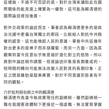
這樣做，不過不可否認的是，
對於台灣來講如此在國
際關係的能見度上確實為一優勢，
這可能為賴清德的
國際論述增加後盾。
對外交政策的論述而言，
筆者認為賴清德更多的是政
治光譜中更偏台灣獨立的那段，
比較給人對抗中共極
權的感受，這也能喚起人民的意識，
畢竟中共這幾年
對台更多的是棒子而非胡蘿蔔，而另一方面，
因為其
觀察到當今民意似乎無意過於激化對立的態勢，
所以
將對中論述稍作調整，但是論述印象是長期養成的，
短時間的轉向可能無法改變人民對其的長期印象，
正
反之間是雞肋是甜美果實，對於不同意識形態者有不
同的觀點。
介於批判與包袱之中的賴清德
賴清德作為當今執政黨現任的副總統，
雖然副總統一
職在我國憲政體制下更接近一個虛職，
無法實質掌握