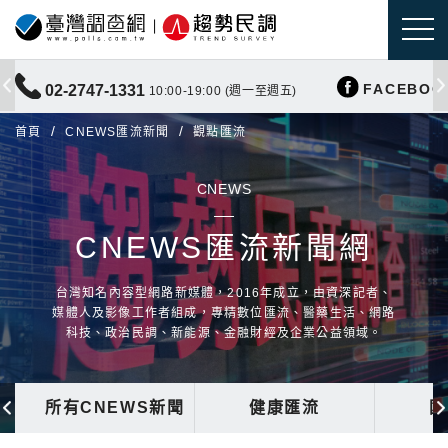
FACEBOO
02-2747-1331
10:00-19:00 (週一至週五)
首頁
CNEWS匯流新聞
觀點匯流
CNEWS
CNEWS匯流新聞網
台灣知名內容型網路新媒體，2016年成立，由資深記者、
媒體人及影像工作者組成，專精數位匯流、醫藥生活、網路
科技、政治民調、新能源、金融財經及企業公益領域。
所有CNEWS新聞
健康匯流
國