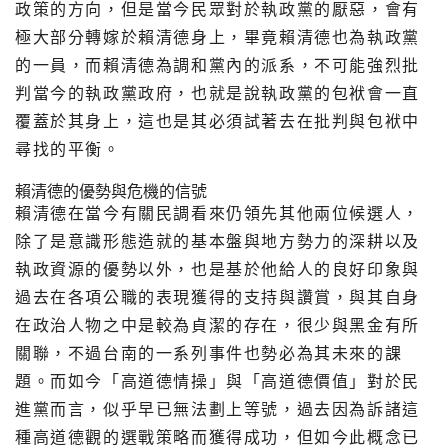
政策的方向，但是當今民眾對於執政黨的厭惡，
會有
極大部分轉嫁於賴清德身上，畢竟賴清德也為執政黨
的一員，
而賴清德為調和黨內的派系，不可能強烈批
判當今的執政黨政府，
也就是說執政黨的包袱會一直
覆蓋於其身上，
這也是其必須試著去在批判與包袱中
尋找的平衡。
賴清德的優勢與危機的信號
賴清德在當今有關民調看來仍領先其他兩位候選人，
除了是意識形態造就的基本盤與地方勢力的深耕以及
執政資源的優勢
以外，
也是基於他給人的良好印象與
過去在各項公職的表現獲得的支持與讚
賞，與其自身
在政治人物之中是較為貞潔的存在，
很少與黑金有所
關聯，
不過台南的一系列事件也勢必為其未來的課
題。而如今「
高道德情操」與「高道德價值」對於民
進黨而言，
似乎早已無法劃上等號，
過去因為訴諸這
種高道德觀的選戰策略而獲得成功，
但如今此概念已