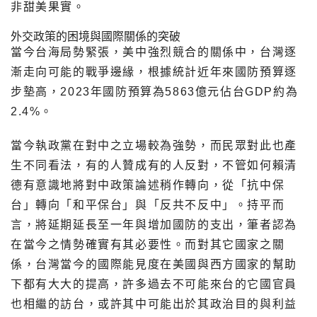
非甜美果實。
外交政策的困境與國際關係的突破
當今台海局勢緊張，美中強烈競合的關係中，
台灣逐
漸走向可能的戰爭邊緣，根據統計近年來國防預算逐
步墊高，
2023年國防預算為5863億元佔台GDP約為
2.4%。
當今執政黨在對中之立場較為強勢，而民眾對此也產
生不同看法，
有的人贊成有的人反對，
不管如何賴清
德有意識地將對中政策論述稍作轉向，從「抗中保
台」
轉向「和平保台」與「反共不反中」。持平而
言，
將延期延長至一年與增加國防的支出，
筆者認為
在當今之情勢確實有其必要性。而對其它國家之關
係，
台灣當今的國際能見度在美國與西方國家的幫助
下都有大大的提高，
許多過去不可能來台的它國官員
也相繼的訪台，
或許其中可能出於其政治目的與利益