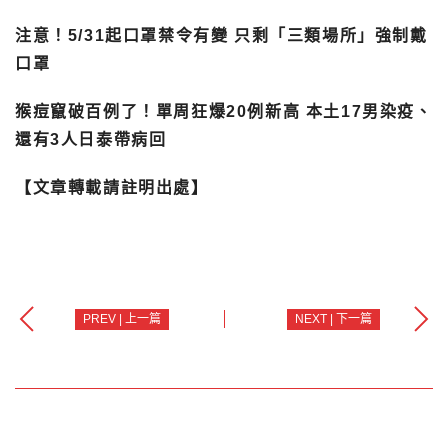
注意！5/31起口罩禁令有變 只剩「三類場所」強制戴
口罩
猴痘竄破百例了！單周狂爆20例新高 本土17男染疫、
還有3人日泰帶病回
【文章轉載請註明出處】
PREV | 上一篇
NEXT | 下一篇