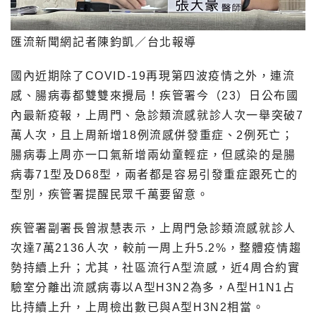
匯流新聞網記者陳鈞凱／台北報導
國內近期除了COVID-19再現第四波疫情之外，連流
感、腸病毒都雙雙來攪局！疾管署今（23）日公布國
內最新疫報，上周門、急診類流感就診人次一舉突破7
萬人次，且上周新增18例流感併發重症、2例死亡；
腸病毒上周亦一口氣新增兩幼童輕症，但感染的是腸
病毒71型及D68型，兩者都是容易引發重症跟死亡的
型別，疾管署提醒民眾千萬要留意。
疾管署副署長曾淑慧表示，上周門急診類流感就診人
次達7萬2136人次，較前一周上升5.2%，整體疫情趨
勢持續上升；尤其，社區流行A型流感，近4周合約實
驗室分離出流感病毒以A型H3N2為多，A型H1N1占
比持續上升，上周檢出數已與A型H3N2相當。