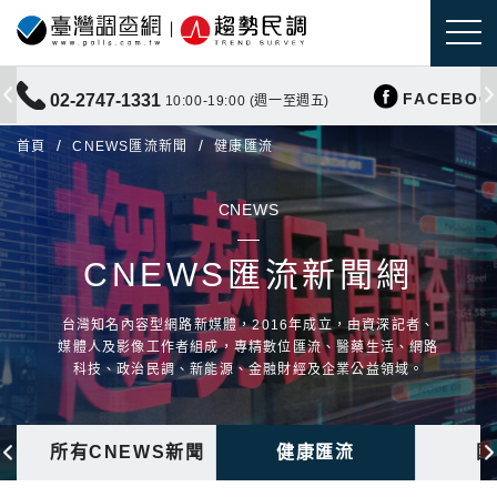
FACEBOO
02-2747-1331
10:00-19:00 (週一至週五)
首頁
CNEWS匯流新聞
健康匯流
CNEWS
CNEWS匯流新聞網
台灣知名內容型網路新媒體，2016年成立，由資深記者、
媒體人及影像工作者組成，專精數位匯流、醫藥生活、網路
科技、政治民調、新能源、金融財經及企業公益領域。
所有CNEWS新聞
健康匯流
國