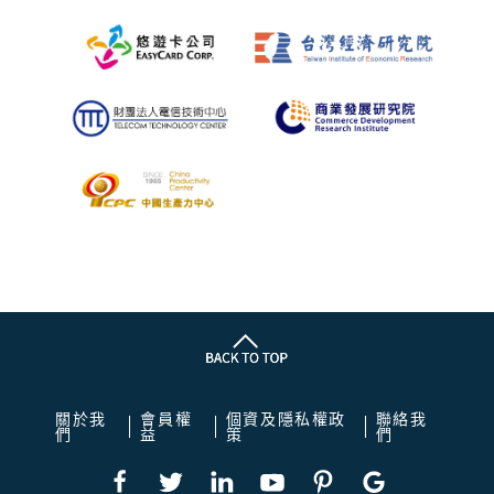
關於我
會員權
個資及隱私權政
聯絡我
們
益
策
們