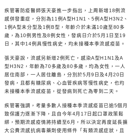
疾管署防疫醫師張天豪進一步指出，上周新增18例流
感併發重症，分別為11例A型H1N1、5例A型H3N2、
1例A型未分型及1例B型，年齡介於未滿10歲至80多
歲，為10例男性及8例女性，發病日介於5月1日至19
日，其中14例具慢性病史，均未接種本季流感疫苗。
張天豪說，流感另新增2例死亡，感染A型H1N1及A
型H3N2，年齡為70多歲及80多歲，均為女性，一人
居住南部，一人居住離島，分別於5月9日及4月20日
發病，且都有糖尿病、心血管疾病等慢性病史，也均
未接種本季流感疫苗，從發病到死亡為零到二天。
疾管署強調，考量多數人接種本季流感疫苗已逾5個月
致保護力逐漸下降，且自今年4月17日起口罩政策鬆
綁，預期流感疫情將持續至6月，所以決定再度延長擴
大公費流感抗病毒藥劑使用條件「有類流感症狀，且