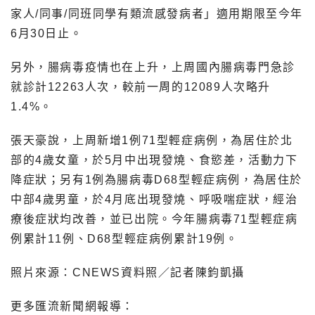
家人/同事/同班同學有類流感發病者」適用期限至今年
6月30日止。
另外，腸病毒疫情也在上升，上周國內腸病毒門急診
就診計12263人次，較前一周的12089人次略升
1.4%。
張天豪說，上周新增1例71型輕症病例，為居住於北
部的4歲女童，於5月中出現發燒、食慾差，活動力下
降症狀；另有1例為腸病毒D68型輕症病例，為居住於
中部4歲男童，於4月底出現發燒、呼吸喘症狀，經治
療後症狀均改善，並已出院。今年腸病毒71型輕症病
例累計11例、D68型輕症病例累計19例。
照片來源：CNEWS資料照／記者陳鈞凱攝
更多匯流新聞網報導：