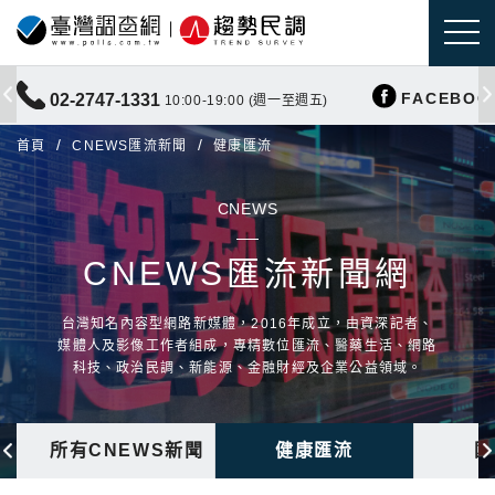
FACEBOO
02-2747-1331
10:00-19:00 (週一至週五)
首頁
CNEWS匯流新聞
健康匯流
CNEWS
CNEWS匯流新聞網
台灣知名內容型網路新媒體，2016年成立，由資深記者、
媒體人及影像工作者組成，專精數位匯流、醫藥生活、網路
科技、政治民調、新能源、金融財經及企業公益領域。
所有CNEWS新聞
健康匯流
國