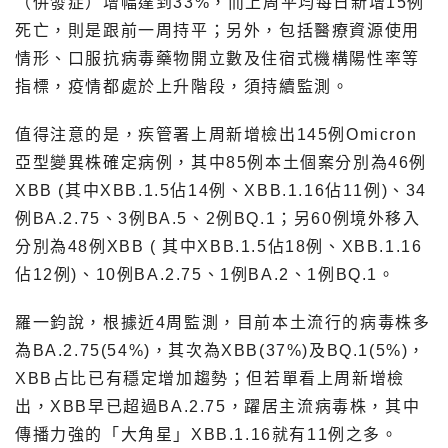
（併發症）增幅達到33%，而上周平均每日新增15例
死亡，則是跟前一周持平；另外，包括醫療資源使用
情形、口服抗病毒藥物開立數及住宿式機構陽性率等
指標，疫情都處於上升階段，須持續監測。
值得注意的是，疾管署上周新增檢出145例Omicron
亞型變異株確定病例，其中85例本土個案分別為46例
XBB (其中XBB.1.5佔14例、XBB.1.16佔11例)、34
例BA.2.75、3例BA.5、2例BQ.1；另60例境外移入
分別為48例XBB ( 其中XBB.1.5佔18例、XBB.1.16
佔12例)、10例BA.2.75、1例BA.2、1例BQ.1。
羅一鈞說，根據近4周監測，目前本土流行的病毒株多
為BA.2.75(54%)，其次為XBB(37%)及BQ.1(5%)，
XBB占比已有穩定增加趨勢；但若單看上周新增檢
出，XBB早已超過BA.2.75，躍居主流病毒株，其中
傳播力強的「大角星」XBB.1.16就有11例之多。