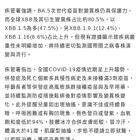
疾管署強調，BA.5次世代疫苗對變異株仍具保護力，
而全球XBB及其衍生變異株占比約80.5%，以
XBB.1.5為多(47.5%)，另XBB.1.9.1(12.4%)、
XBB.1.16(8.6%)占比上升，但現有證據顯示致疾病嚴
重性未明顯增加，將持續密切監測國際間之病毒株演
變與流行。
疾管署指出，全國COVID-19疫情近期呈上升趨勢，
併發症及死亡個案多具慢性病史及未接種滿3劑疫苗，
呼籲長者等併發症高風險族群接種疫苗與及早用藥，
並持續監測防疫措施鬆綁後對疫情影響及變異株變
化。此外提醒兒童如出現抽搐，意識不佳或持續昏
睡，呼吸困難或有胸凹現象，唇色發白或發紫，血氧
飽和度低於94%，肢體冰冷合併皮膚斑駁、冒冷汗，
體溫大於41度，肌躍型抽搐，步態不穩請立即就醫，
以即時治療，獲得妥善照護。