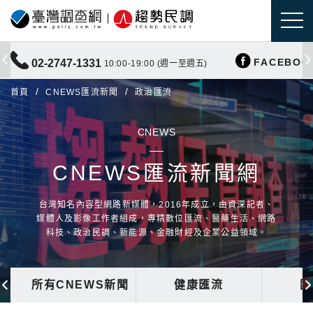
FACEBOO
02-2747-1331
10:00-19:00 (週一至週五)
首頁
CNEWS匯流新聞
政治匯流
CNEWS
CNEWS匯流新聞網
台灣知名內容型網路新媒體，2016年成立，由資深記者、
媒體人及影像工作者組成，專精數位匯流、醫藥生活、網路
科技、政治民調、新能源、金融財經及企業公益領域。
所有CNEWS新聞
健康匯流
國