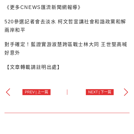
《更多CNEWS匯流新聞網報導》
520參選記者會去淡水 柯文哲宣講社會和諧政黨和解
兩岸和平
對手確定！藍證實游淑慧跨區戰士林大同 王世堅高喊
好意外
【文章轉載請註明出處】
PREV | 上一篇
NEXT | 下一篇