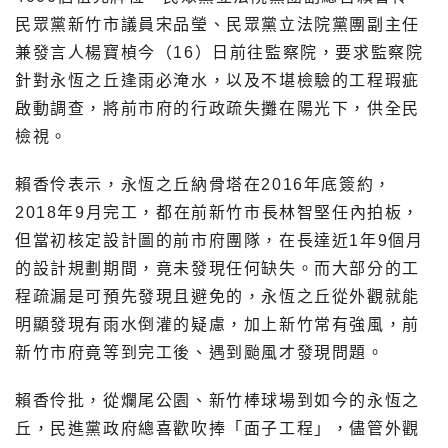
民眾黨新竹市議員宋品瑩、民眾黨立法院黨團副主任
兼發言人楊寶楨今（16）日前往監察院，要求監察院
針對永恆之丘逢雨必淹水，以及不堪檢驗的工程瑕疵
啟動調查，將前市府的行政疏失攤在陽光下，供全民
檢視。
賴香伶表示，永恆之丘納骨塔在2016年底簽約，
2018年9月完工，都在前新竹市長林智堅任內拍板，
但當初核定設計圖的前市府團隊，在長達近1年9個月
的設計規劃期間，竟未發現任何缺失。而大部分的工
程疏漏是可預先發現且避免的，永恆之丘從外觀就能
明顯發現有雨水倒灌的疑慮，加上新竹常有強風，前
新竹市府竟等到完工後、遇到颱風才發現問題。
賴香伶批，從爛尾公園、新竹棒球場到如今的永恆之
丘，民進黨政府總喜歡吹捧「面子工程」，儘管外觀