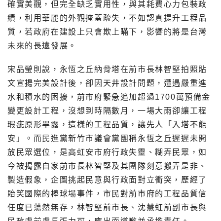
確實美觀，但完全缺乏實用性，與其耗費心力包裝政
績，利用華麗的外觀掩蓋疏失，不如認真提升工程品
質，若政府在建設上只會欺上瞞下，影響的將是台灣
未來的長遠發展。
宋品瑩則說，永恆之丘納骨塔在前市長林智堅拍照貼
文宣揚完美設計後，卻因天井設計問題，遭遇嚴重進
水和積水的困擾，前市府緊急追加超過1700萬預備金
變更設計工程，沒想到時隔數月，一場大雨卻讓工程
瑕疵原形畢露，這樣的工程品質，讓先人「入塔不能
安」。而民進黨新竹市議會黨團稱永恆之丘遲遲未開
放民眾選位，是高虹安市府行政失靈、糊弄民眾，如
今被揭露自家前市長林智堅及其團隊刻意搬弄是非、
製造假象，企圖挑起民意與行政面對立衝突，歷經了
貽笑國際的棒球場事件，市民對前市府的工程品質信
任度已蕩然無存，林智堅前市長、沈慧虹前副市長與