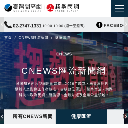
FACEBOO
02-2747-1331
10:00-19:00 (週一至週五)
首頁
CNEWS匯流新聞
健康匯流
CNEWS
CNEWS匯流新聞網
台灣知名內容型網路新媒體，2016年成立，由資深記者、
媒體人及影像工作者組成，專精數位匯流、醫藥生活、網路
科技、政治民調、新能源、金融財經及企業公益領域。
所有CNEWS新聞
健康匯流
國