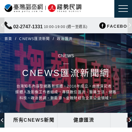
FACEBOO
02-2747-1331
10:00-19:00 (週一至週五)
首頁
CNEWS匯流新聞
政治匯流
CNEWS
CNEWS匯流新聞網
台灣知名內容型網路新媒體，2016年成立，由資深記者、
媒體人及影像工作者組成，專精數位匯流、醫藥生活、網路
科技、政治民調、新能源、金融財經及企業公益領域。
所有CNEWS新聞
健康匯流
國