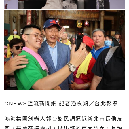
CNEWS匯流新聞網 記者潘永鴻／台北報導
鴻海集團創辦人郭台銘民調逼近新北市長侯友
宜，甚至在這兩週，拋出許多重大議題，且讓