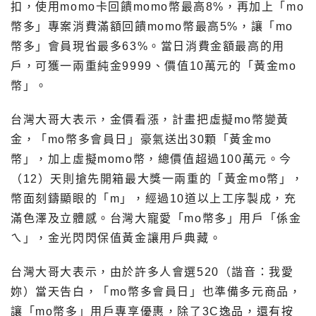
扣，使用momo卡回饋momo幣最高8%，再加上「mo
幣多」專案消費滿額回饋momo幣最高5%，讓「mo
幣多」會員現省最多63%。當日消費金額最高的用
戶，可獲一兩重純金9999、價值10萬元的「黃金mo
幣」。
台灣大哥大表示，金價看漲，計畫把虛擬mo幣變黃
金，「mo幣多會員日」豪氣送出30顆「黃金mo
幣」，加上虛擬momo幣，總價值超過100萬元。今
（12）天則搶先開箱最大獎一兩重的「黃金mo幣」，
幣面刻鑄顯眼的「m」，經過10道以上工序製成，充
滿色澤及立體感。台灣大寵愛「mo幣多」用戶「係金
ㄟ」，金光閃閃保值黃金讓用戶典藏。
台灣大哥大表示，由於許多人會選520（諧音：我愛
妳）當天告白，「mo幣多會員日」也準備多元商品，
讓「mo幣多」用戶專享優惠，除了3C逸品，還有按