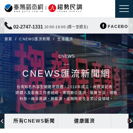
FACEBOO
02-2747-1331
10:00-19:00 (週一至週五)
首頁
CNEWS匯流新聞
生活匯流
CNEWS
CNEWS匯流新聞網
台灣知名內容型網路新媒體，2016年成立，由資深記者、
媒體人及影像工作者組成，專精數位匯流、醫藥生活、網路
科技、政治民調、新能源、金融財經及企業公益領域。
所有CNEWS新聞
健康匯流
國