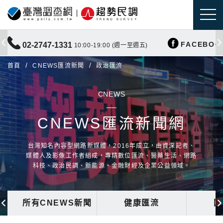
FACEBOO
02-2747-1331
10:00-19:00 (週一至週五)
首頁
CNEWS匯流新聞
政治匯流
CNEWS
CNEWS匯流新聞網
台灣知名內容型網路新媒體，2016年成立，由資深記者、
媒體人及影像工作者組成，專精數位匯流、醫藥生活、網路
科技、政治民調、新能源、金融財經及企業公益領域。
所有CNEWS新聞
健康匯流
國