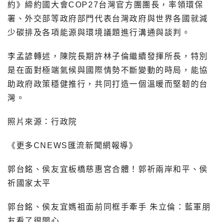
約》締約國大會COP27台灣官方團團長，率領環保
署、外交部等政府部門代表台灣政府與世界各國就減
少碳排及各項能源與環境議題進行溝通與談判。
李孟諺轉述，陳院長期許林子倫繼續發揮所長，特別
是在面對極端氣候與國際情勢不斷變動的時局，能協
助政府政策穩健推行，共同打造一個溫暖而堅韌的台
灣。
照片來源：行政院
《更多CNEWS匯流新聞網報導》
郭台銘、侯友宜板橋慈惠宮合體！郭祈兩岸和平、侯
祈國家太平
郭台銘、侯友宜媽祖面前同框手牽手 朱立倫：藍軍朋
友看了很開心