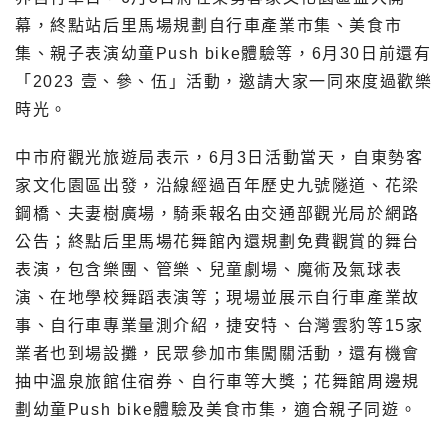
幕，終點站后里馬場規劃自行車產業市集、美食市
集、親子表演幼童Push bike體驗等，6月30日前還有
「2023 壹、參、伍」活動，邀請大家一同來度過歡樂
時光。
中市府觀光旅遊局表示，6月3日活動當天，自東勢客
家文化園區出發，沿線經過百年歷史九號隧道、花梁
鋼橋、夫妻樹廣場，騎乘報名由交通部觀光局於網路
公告；終點后里馬場花舞館內還規劃免費觀賞的舞台
表演，包含樂團、管樂、兒童劇場、魔術及氣球表
演、在地學校舞蹈表演等；現場並展示自行車產業故
事、自行車專業量測介紹，捷安特、台灣雲豹等15家
業者也到場設攤，民眾參加市集闖關活動，還有機會
抽中溫泉旅館住宿券、自行車等大獎；花舞館周邊規
劃幼童Push bike體驗及美食市集，適合親子同遊。