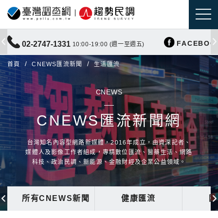
FACEBOO
02-2747-1331
10:00-19:00 (週一至週五)
首頁
CNEWS匯流新聞
生活匯流
CNEWS
CNEWS匯流新聞網
台灣知名內容型網路新媒體，2016年成立，由資深記者、
媒體人及影像工作者組成，專精數位匯流、醫藥生活、網路
科技、政治民調、新能源、金融財經及企業公益領域。
所有CNEWS新聞
健康匯流
國