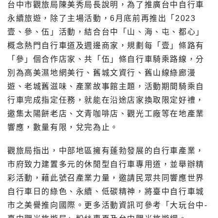
台中市觀旅局陳美秀局長說明，為了推廣台中自行車
永續旅遊，除了主場活動，6月底前再推出「2023
壹、參、伍」活動，結合台中「山、海、屯、都心」
概念熱門自行車道及週邊商家，規劃每「壹」條路有
「參」個合作店家、共「伍」條自行車騎乘路線，分
別為高美濕地網美行、舊城文資行、舊山線綠廊漫
遊、老城舊滋味、產業故事館主題，活動期間騎乘自
行車完成指定任務，就能在沿途店家換取限定好禮，
邀集太陽餅老店、文青咖啡店、觀光工廠等在地產業
響應，數量有限，兌完為止。
觀旅局指出，中部地區擁有蓬勃發展的自行車產業，
市府致力建置多元的休閒型自行車專用道，並舉辦精
彩活動，藉此號召產業力量，邀請民眾共同響應世界
自行車日的綠色、永續、低碳精神，將臺中自行車城
市之美譽推向國際。更多活動資訊可參考「大玩台中-