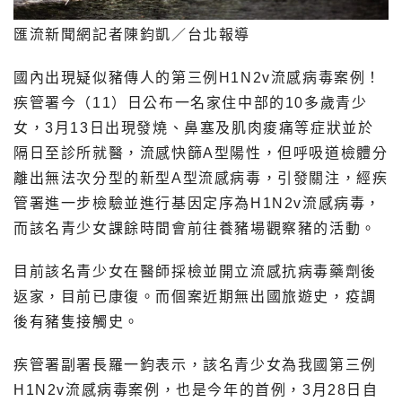
匯流新聞網記者陳鈞凱／台北報導
國內出現疑似豬傳人的第三例H1N2v流感病毒案例！
疾管署今（11）日公布一名家住中部的10多歲青少
女，3月13日出現發燒、鼻塞及肌肉痠痛等症狀並於
隔日至診所就醫，流感快篩A型陽性，但呼吸道檢體分
離出無法次分型的新型A型流感病毒，引發關注，經疾
管署進一步檢驗並進行基因定序為H1N2v流感病毒，
而該名青少女課餘時間會前往養豬場觀察豬的活動。
目前該名青少女在醫師採檢並開立流感抗病毒藥劑後
返家，目前已康復。而個案近期無出國旅遊史，疫調
後有豬隻接觸史。
疾管署副署長羅一鈞表示，該名青少女為我國第三例
H1N2v流感病毒案例，也是今年的首例，3月28日自