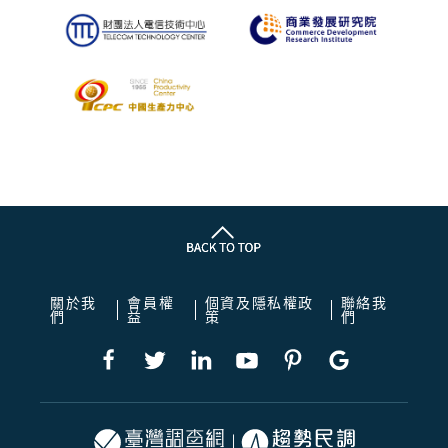
關於我
會員權
個資及隱私權政
聯絡我
們
益
策
們