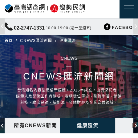
FACEBOO
02-2747-1331
10:00-19:00 (週一至週五)
首頁
CNEWS匯流新聞
健康匯流
CNEWS
CNEWS匯流新聞網
台灣知名內容型網路新媒體，2016年成立，由資深記者、
媒體人及影像工作者組成，專精數位匯流、醫藥生活、網路
科技、政治民調、新能源、金融財經及企業公益領域。
所有CNEWS新聞
健康匯流
國