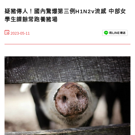
疑豬傳人！國內驚爆第三例H1N2v流感 中部女
學生課餘常跑養豬場
2023-05-11