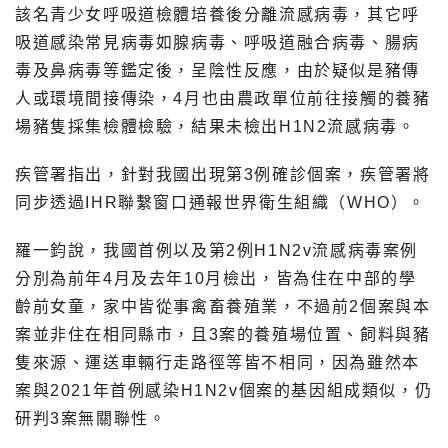
該名青少女呼吸道檢體培養後分離流感病毒，其它呼
吸道感染常見病毒如腺病毒、呼吸道融合病毒、腸病
毒及鼻病毒等鑑定後，呈陰性反應，由於疑似是豬傳
人或環境間接傳染，4月也由農政單位前往接觸的養豬
場豬隻採集檢體檢驗，結果未檢出H1N2流感病毒。
疾管署指出，針對我國出現第3例確診個案，疾管署將
同步透過IHR聯繫窗口通報世界衛生組織（WHO）。
羅一鈞說，我國首例以及第2例H1N2v流感病毒案例
分別為前年4月及去年10月檢出，皆為住在中部的學
齡前女童，家中皆從事禽畜養殖業，不過前2個案與本
案並非住在相同縣市，且3案的養殖場位置、飼料與豬
隻來源、運送車輛行走路徑等皆不相同，因為雖然本
案與2021年首例感染H1N2v個案的基因組成類似，仍
研判3案無關聯性。