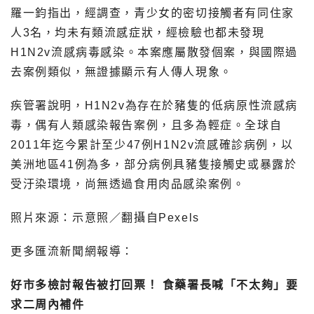
羅一鈞指出，經調查，青少女的密切接觸者有同住家
人3名，均未有類流感症狀，經檢驗也都未發現
H1N2v流感病毒感染。本案應屬散發個案，與國際過
去案例類似，無證據顯示有人傳人現象。
​​疾管署說明，H1N2v為存在於豬隻的低病原性流感病
毒，偶有人類感染報告案例，且多為輕症。全球自
2011年迄今累計至少47例H1N2v流感確診病例，以
美洲地區41例為多，部分病例具豬隻接觸史或暴露於
受汙染環境，尚無透過食用肉品感染案例。
照片來源：示意照／翻攝自Pexels
更多匯流新聞網報導：
好市多檢討報告被打回票！ 食藥署長喊「不太夠」要
求二周內補件