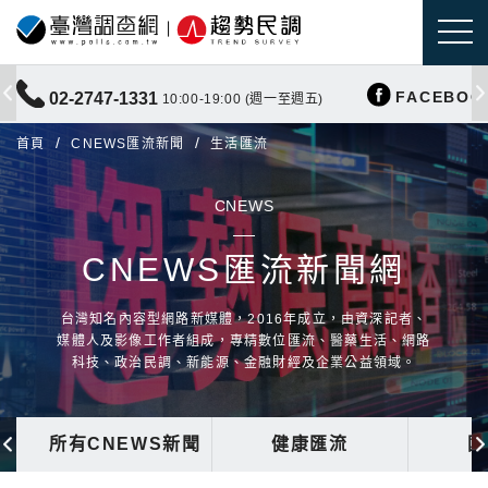
FACEBOO
02-2747-1331
10:00-19:00 (週一至週五)
首頁
CNEWS匯流新聞
生活匯流
CNEWS
CNEWS匯流新聞網
台灣知名內容型網路新媒體，2016年成立，由資深記者、
媒體人及影像工作者組成，專精數位匯流、醫藥生活、網路
科技、政治民調、新能源、金融財經及企業公益領域。
所有CNEWS新聞
健康匯流
國