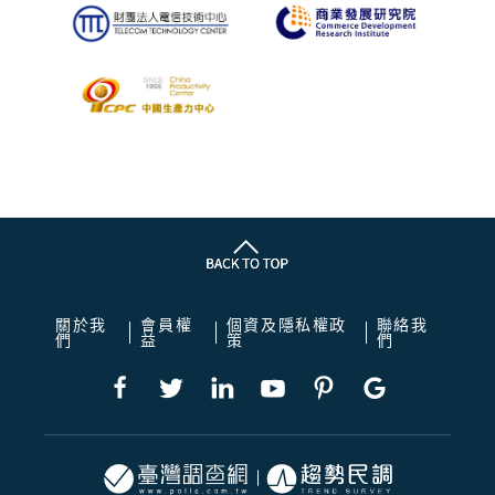
關於我
會員權
個資及隱私權政
聯絡我
們
益
策
們