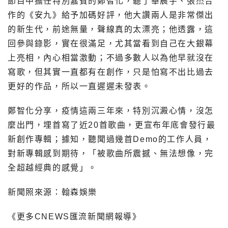
節目中擔任特別嘉賓的鄭智化，聽了華晨宇、張杰合
作的《安九》給予加碼好評，他大讚兩人是非常傑出
的新生代，前途無量，聲線真的太漂亮；他透露，這
回參與錄影，實在很滿足，尤其當看到自己在大銀幕
上亮相，內心相當激動；不過多數人以為他早就沒在
寫歌，但其實一直都有在創作，只是怕寫不出比過去
更好的作品，所以一直遲遲未發表。
鄭智化分享，疫情這兩三年來，特別沉澱心情，沒怎
麼出門，埋首寫了近20首歌曲，更宣布年底會發行最
新創作專輯；據知，聽聞過幾首Demo的工作人員，
對新專輯感到期待，「被歌曲所震撼、無法想像，完
全超越經典的感覺」。
新聞照來源：翰森娛樂
《更多CNEWS匯流新聞網報導》