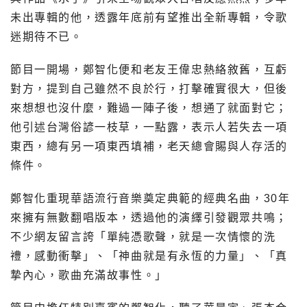
未出專輯的他，透露年底前有望推出全新專輯，令歌
迷期待不已。
節目一開場，鄭智化便和老友王偉忠熱絡敘舊，互虧
對方，提到自己雖然不良於行，打擊確實很大，但後
來想想也沒什麼，難過一陣子後，想通了就面對它；
他引述台灣俗諺一枝草，一點露，表示人若失去一項
東西，總有另一項東西填補，老天總會賜與人存活的
條件。
鄭智化重現華語流行音樂奠定典範的經典名曲，30年
來擁有無數翻唱版本，透過他的演繹引發觀眾共鳴；
不少網友留言誇「單純憑歌聲，就是一次情懷的洗
禮，感動衝擊」、「神曲就是有永恆的力量」、「真
摯內心，歌曲充滿故事性。」