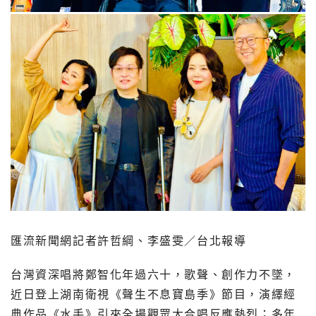
匯流新聞網記者許哲綱、李盛雯／台北報導
台灣資深唱將鄭智化年過六十，歌聲、創作力不墜，
近日登上湖南衛視《聲生不息寶島季》節目，演繹經
典作品《水手》引來全場觀眾大合唱反應熱烈；多年