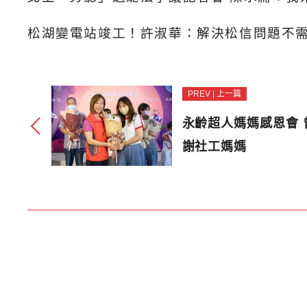
松湖變電站竣工！許淑華：解決松信問題不
PREV | 上一篇
永齡超人媽媽感恩會
謝社工媽媽