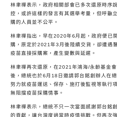
林聿禪表示，政府相關部會已多次還原時序說
控，或許這樣的發言有其選舉考量，但呼籲
購的人員並不公平。
林聿禪指出，早在2020年6月起，政府便已開
購，原定於2021年3月後陸續交貨，卻遭
疫苗直接採購案，產生變數與延遲。
林聿禪再次還原，在2021年鴻海/永齡基金
後，總統也於6月18日邀請郭台銘創辦人在
努力就疫苗運送、保存、施打後監視等執行項
無阻擋疫苗採購情事。
林聿禪表示，總統不只一次當面感謝郭台銘創
的貢獻，讓台灣度過當時疫情挑戰。但再次