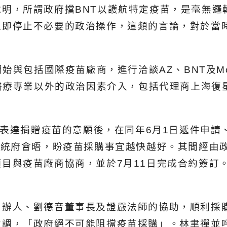
明，所謂政府擋BNT以護航特定疫苗，是毫無邏
立即停止不必要的政治操作，這類的言論，對於當
始與包括國際疫苗廠商，進行洽談AZ、BNT及Mo
遇醫療專業以外的政治因素介入，包括代理商上海復
會表達捐贈疫苗的意願後，在同年6月1日遞件申請
總統府會晤，盼疫苗採購事宜越快越好。其間經由
目與疫苗廠商協商，並於7月11日完成合約簽訂
辦人、劉德音董事長及證嚴法師的協助，順利採購
強調，「政府絕不可能阻擋疫苗採購」。林聿禪並