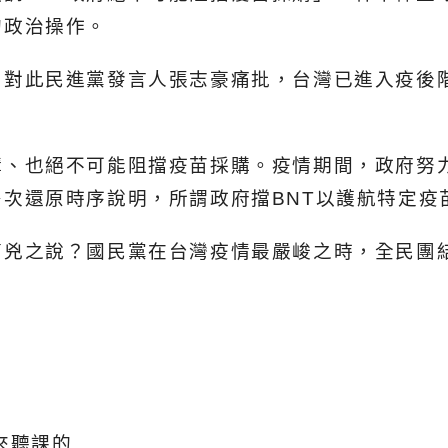
的政治操作。
，對此民進黨發言人張志豪痛批，台灣已進入疫後
購、也絕不可能阻擋疫苗採購。疫情期間，政府努
次還原時序說明，所謂政府擋BNT以護航特定疫
幫兇之說？國民黨在台灣疫情最嚴峻之時，全民團
來聽課的