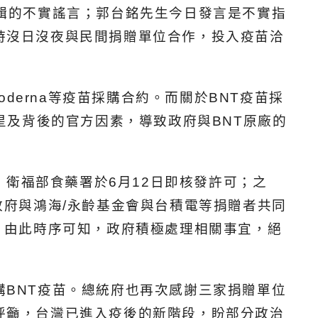
輯的不實謠言；郭台銘先生今日發言是不實指
時沒日沒夜與民間捐贈單位合作，投入疫苗洽
derna等疫苗採購合約。而關於BNT疫苗採
星及背後的官方因素，導致政府與BNT原廠的
、衛福部食藥署於6月12日即核發許可；之
政府與鴻海/永齡基金會與台積電等捐贈者共同
。由此時序可知，政府積極處理相關事宜，絕
BNT疫苗。總統府也再次感謝三家捐贈單位
呼籲，台灣已進入疫後的新階段，盼部分政治