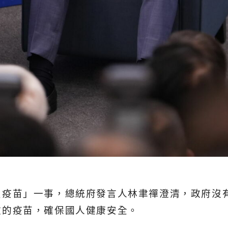
買疫苗」一事，總統府發言人林聿禪澄清，政府沒
效的疫苗，確保國人健康安全。