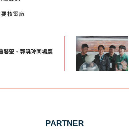
需要核電廠
 曾馨瑩、郭曉玲同場感
PARTNER