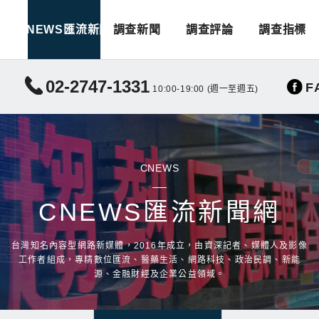
CNEWS匯流新聞
調查新聞
調查評論
調查指標
02-2747-1331
F
10:00-19:00 (週一至週五)
CNEWS
CNEWS匯流新聞網
台灣知名內容型網路新媒體，2016年成立，由資深記者、媒體人及影像
工作者組成，專精數位匯流、醫藥生活、網路科技、政治民調、新能
源、金融財經及企業公益領域。