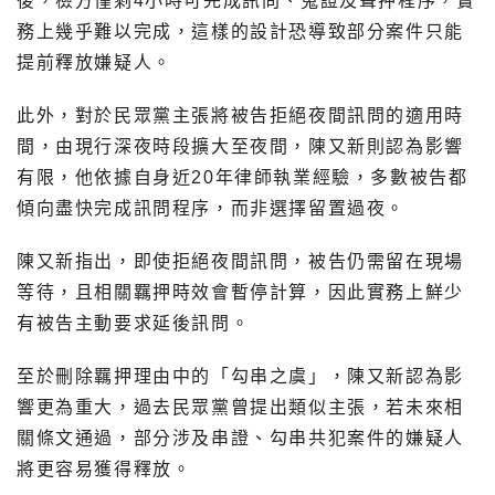
後，檢方僅剩4小時可完成訊問、蒐證及聲押程序，實
務上幾乎難以完成，這樣的設計恐導致部分案件只能
提前釋放嫌疑人。
此外，對於民眾黨主張將被告拒絕夜間訊問的適用時
間，由現行深夜時段擴大至夜間，陳又新則認為影響
有限，他依據自身近20年律師執業經驗，多數被告都
傾向盡快完成訊問程序，而非選擇留置過夜。
陳又新指出，即使拒絕夜間訊問，被告仍需留在現場
等待，且相關羈押時效會暫停計算，因此實務上鮮少
有被告主動要求延後訊問。
至於刪除羈押理由中的「勾串之虞」，陳又新認為影
響更為重大，過去民眾黨曾提出類似主張，若未來相
關條文通過，部分涉及串證、勾串共犯案件的嫌疑人
將更容易獲得釋放。