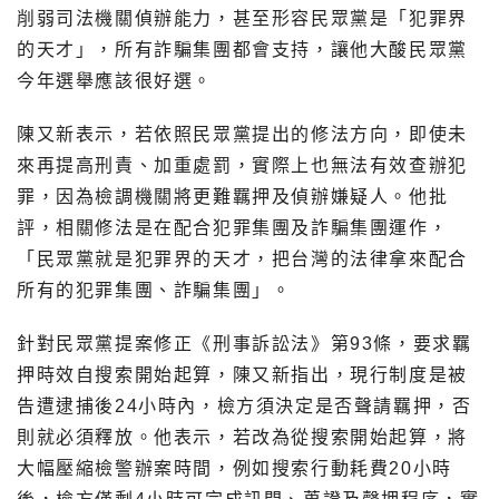
削弱司法機關偵辦能力，甚至形容民眾黨是「犯罪界
的天才」，所有詐騙集團都會支持，讓他大酸民眾黨
今年選舉應該很好選。
陳又新表示，若依照民眾黨提出的修法方向，即使未
來再提高刑責、加重處罰，實際上也無法有效查辦犯
罪，因為檢調機關將更難羈押及偵辦嫌疑人。他批
評，相關修法是在配合犯罪集團及詐騙集團運作，
「民眾黨就是犯罪界的天才，把台灣的法律拿來配合
所有的犯罪集團、詐騙集團」。
針對民眾黨提案修正《刑事訴訟法》第93條，要求羈
押時效自搜索開始起算，陳又新指出，現行制度是被
告遭逮捕後24小時內，檢方須決定是否聲請羈押，否
則就必須釋放。他表示，若改為從搜索開始起算，將
大幅壓縮檢警辦案時間，例如搜索行動耗費20小時