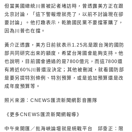
但當美國總統川普被記者堵訪時，曾透露美方正在跟
北京討論，「這下警報燈就亮了，以前不討論現在卻
要討論」。他打趣表示，乾脆國民黨不要擋軍購了，
因為川普也在擋。
黃介正透露，美方日前就表示1.25兆是跟台灣的國防
部共同研究出來的額度，希望台灣國會能夠支持。他
也說明，目前國會通過的是7800億元，而這7800還
有將近60%川普還沒決定；其他被刪減，就看國防部
是要另提特別條例、特別預算，或是追加預算還是改
成年度預算等。
照片來源：CNEWS匯流新聞網影音團隊
《更多CNEWS匯流新聞網報導》
中午來開匯／批海峽論壇就是統戰平台 邱垂正：限