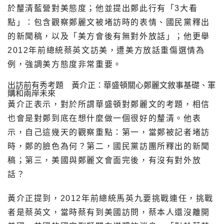
於釐清藍營對美態度；他並提出鄭此行有「3大看
點」：包含觀察鄭麗文被堵訪時的表情、國民黨釋出
的新聞稿，以及「美方會後有無對外放話」；他更舉
2012年前總統蔡英文訪美，遭美方放話重傷選情為
例，強調美方態度非常重要。
出訪前有秀考題 黃介正：華盛頓關心鄭麗文敘事基礎、軍
購和兩岸未來
黃介正表示，對於所謂華盛頓對鄭麗文的考題，相信
也會是對鄭到底在想什麼做一個很好的釐清。他表
示，自己這幾天的觀察重點：第一，當鄭被記者堵訪
時，鄭的臉色為何？第二，國民黨訪團所釋出的新聞
稿；第三，美國與鄭麗文會面完後，有沒有對外放
話？
黃介正提到，2012年前總統馬英九要挑戰連任，挑戰
者是蔡英文，當時蔡有到美國訪問，蔡本人還沒離開