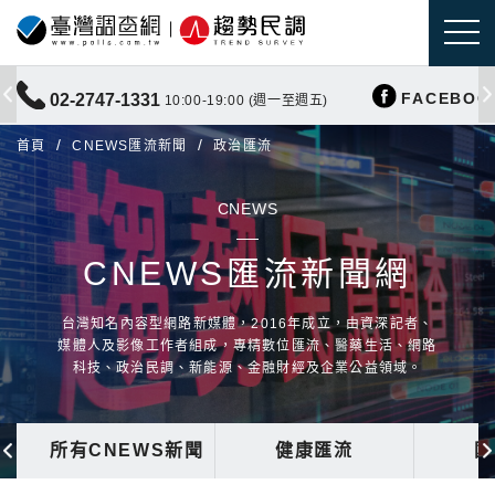
FACEBOO
02-2747-1331
10:00-19:00 (週一至週五)
首頁
CNEWS匯流新聞
政治匯流
CNEWS
CNEWS匯流新聞網
台灣知名內容型網路新媒體，2016年成立，由資深記者、
媒體人及影像工作者組成，專精數位匯流、醫藥生活、網路
科技、政治民調、新能源、金融財經及企業公益領域。
所有CNEWS新聞
健康匯流
國