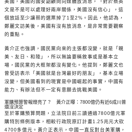
美國，美國的國安副顧問向媒體放消息，「對於蔡英
文是不是可以處理好兩岸關係，美國沒有信心」，這
個放話至少讓蔡的選票掉了1至2%。因此，他認為，
鄭麗文訪美後，美國有沒有放消息，是非常需要觀察
的重點。
黃介正也強調，國民黨向來的主張都沒變，就是「親
美、友日、和陸」，所以無論要稱敘事或是基本立
場，國民黨的大框架都沒有變化。他提到，鄭麗文也
曾受訪表示「美國就是台灣最好的朋友」，基本立場
沒變，但美國看到的現實是中國崛起的事實，中國有
能力、有辦法但不一定有意願去挑戰美國。
軍購預算警報燈亮了？ 黃介正曝：7800億仍有近6成川普
還沒決定
至於軍購預算問題，立法院日前三讀通過7800億元軍
購特別條例版本，相較行政院原訂計畫1.25兆元大砍
4700多億元。黃介正表示，中國一直反對台美軍購，