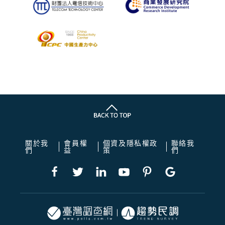
關於我
會員權
個資及隱私權政
聯絡我
們
益
策
們