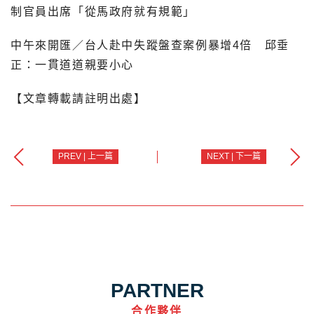
制官員出席「從馬政府就有規範」
中午來開匯／台人赴中失蹤盤查案例暴增4倍 邱垂
正：一貫道道親要小心
【文章轉載請註明出處】
PREV | 上一篇
NEXT | 下一篇
PARTNER
合作夥伴