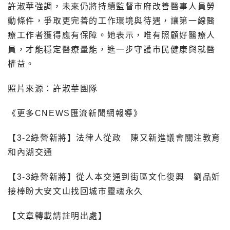
許淑華強調，未來仍將持續監督市府改善醫事人員勞
動條件，爭取更完善的工作環境與待遇，讓第一線醫
療工作者獲得應有保障。她表示，唯有照顧好醫療人
員，才能穩定醫療量能，進一步守護市民健康與就醫
權益。
照片來源：許淑華團隊
《更多CNEWS匯流新聞網報導》
【3-2綠營新將】法律人從政 陳又新進議會關注教育
和內湖交通
【3-3綠營新將】從人本交通到街區文化復興 劉品妡
接棒盼大安文山找回城市靈魂永久
【文章轉載請註明出處】