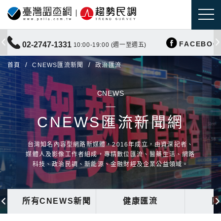
FACEBOO
02-2747-1331
10:00-19:00 (週一至週五)
首頁
CNEWS匯流新聞
政治匯流
CNEWS
CNEWS匯流新聞網
台灣知名內容型網路新媒體，2016年成立，由資深記者、
媒體人及影像工作者組成，專精數位匯流、醫藥生活、網路
科技、政治民調、新能源、金融財經及企業公益領域。
所有CNEWS新聞
健康匯流
國