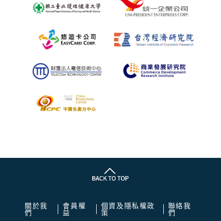
關於我
會員權
個資及隱私權政
聯絡我
們
益
策
們