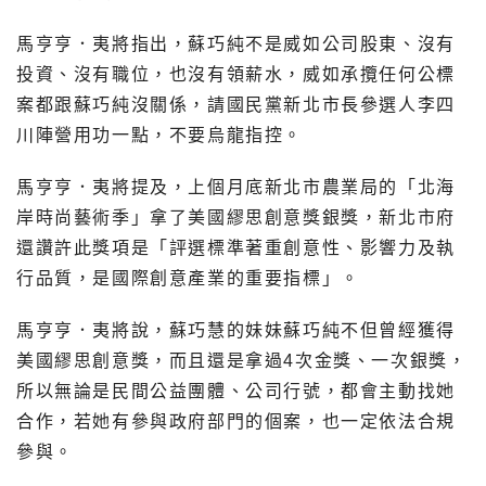
馬亨亨．夷將指出，蘇巧純不是威如公司股東、沒有
投資、沒有職位，也沒有領薪水，威如承攬任何公標
案都跟蘇巧純沒關係，請國民黨新北市長參選人李四
川陣營用功一點，不要烏龍指控。
馬亨亨．夷將提及，上個月底新北市農業局的「北海
岸時尚藝術季」拿了美國繆思創意獎銀獎，新北市府
還讚許此獎項是「評選標準著重創意性、影響力及執
行品質，是國際創意產業的重要指標」。
馬亨亨．夷將說，蘇巧慧的妹妹蘇巧純不但曾經獲得
美國繆思創意獎，而且還是拿過4次金獎、一次銀獎，
所以無論是民間公益團體、公司行號，都會主動找她
合作，若她有參與政府部門的個案，也一定依法合規
參與。