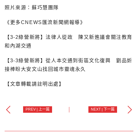
照片來源：蘇巧慧團隊
《更多CNEWS匯流新聞網報導》
【3-2綠營新將】法律人從政 陳又新進議會關注教育
和內湖交通
【3-3綠營新將】從人本交通到街區文化復興 劉品妡
接棒盼大安文山找回城市靈魂永久
【文章轉載請註明出處】
PREV | 上一篇
NEXT | 下一篇