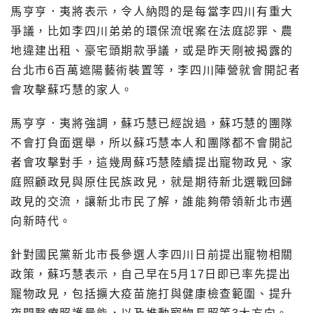
馬亨亨．夷將表示，令人納悶的是每當李四川有重大
爭議，比如李四川弟弟的環保流氓案在法庭認罪、農
地違建出租、豪宅頭期款爭議，或是昨天剛被揭露的
台北市6百萬遮陽藝術裝置等，李四川陣營就會開記者
會攻擊蘇巧慧的家人。
馬亨亨．夷將強調，蘇巧慧已經說過，蘇巧慧的團隊
不會打負面選舉，所以蘇巧慧本人和團隊都不會開記
者會攻擊對手，這幾周蘇巧慧陸續提出寵物政見、家
庭照顧政見與原住民族政見，就是期待新北選戰回歸
政見的交流，讓新北市民了解，誰能夠帶領新北市邁
向新時代。
針對國民黨新北市長參選人李四川日前提出寵物相關
政策，蘇巧慧表示，自己早在5月17日即已率先提出
寵物政見，包括擴大疫苗施打與健康檢查範圍、提升