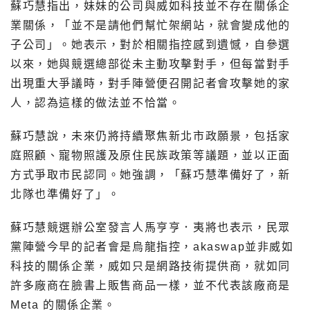
蘇巧慧指出，妹妹的公司與威如科技並不存在關係企
業關係，「並不是請他們幫忙架網站，就會變成他的
子公司」。她表示，對於相關指控感到遺憾，自參選
以來，她與競選總部從未主動攻擊對手，但每當對手
出現重大爭議時，對手陣營便召開記者會攻擊她的家
人，認為這樣的做法並不恰當。
蘇巧慧說，未來仍將持續聚焦新北市政願景，包括家
庭照顧、寵物照護及原住民族政策等議題，並以正面
方式爭取市民認同。她強調，「蘇巧慧準備好了，新
北隊也準備好了」。
蘇巧慧競選辦公室發言人馬亨亨．夷將也表示，民眾
黨陣營今早的記者會是烏龍指控，akaswap並非威如
科技的關係企業，威如只是網路技術提供商，就如同
許多廠商在臉書上販售商品一樣，並不代表該廠商是
Meta 的關係企業。