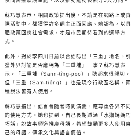
夜間醫療照護量能，以及推動寵物長照等3大方向。
蘇巧慧表示，相關政策提出後，不論是在網路上或實
際活動中，都獲得許多飼主正面回應。她認為，以具
體政策回應社會需求，才是市民期待看到的選舉方
式。
此外，對於李四川日前以台語唸出「三重」地名，引
發外界討論是否應稱為「三重埔」一事？蘇巧慧表
示，「三重埔（Sann-tîng-poo）」聽起來很親切，
但「三重（Sam-tiông）」也是現今行政區名稱，兩
種說法皆有人使用。
蘇巧慧指出，語言會隨著時間演變，應尊重各界不同
的使用方式。她也提到，自己長期透過「水獺媽媽巧
巧話」說故事頻道推廣母語，希望鼓勵更多人使用自
己的母語，傳承文化與語言價值。