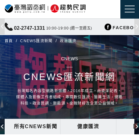
FACEBOO
02-2747-1331
10:00-19:00 (週一至週五)
首頁
CNEWS匯流新聞
政治匯流
CNEWS
CNEWS匯流新聞網
台灣知名內容型網路新媒體，2016年成立，由資深記者、
媒體人及影像工作者組成，專精數位匯流、醫藥生活、網路
科技、政治民調、新能源、金融財經及企業公益領域。
所有CNEWS新聞
健康匯流
國