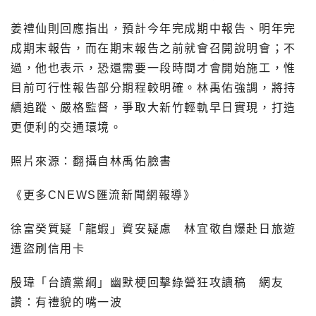
姜禮仙則回應指出，預計今年完成期中報告、明年完
成期末報告，而在期末報告之前就會召開說明會；不
過，他也表示，恐還需要一段時間才會開始施工，惟
目前可行性報告部分期程較明確。林禹佑強調，將持
續追蹤、嚴格監督，爭取大新竹輕軌早日實現，打造
更便利的交通環境。
照片來源：翻攝自林禹佑臉書
《更多CNEWS匯流新聞網報導》
徐富癸質疑「龍蝦」資安疑慮 林宜敬自爆赴日旅遊
遭盜刷信用卡
殷瑋「台讀黨綱」幽默梗回擊綠營狂攻讀稿 網友
讚：有禮貌的嘴一波