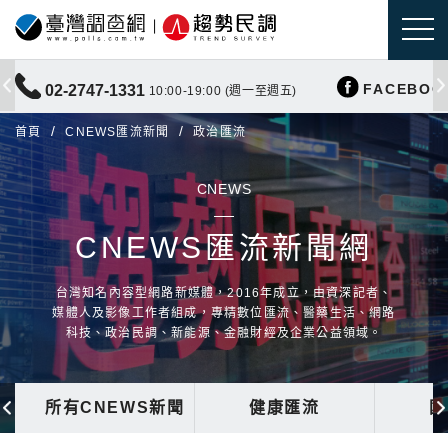
FACEBOO
02-2747-1331
10:00-19:00 (週一至週五)
首頁
CNEWS匯流新聞
政治匯流
CNEWS
CNEWS匯流新聞網
台灣知名內容型網路新媒體，2016年成立，由資深記者、
媒體人及影像工作者組成，專精數位匯流、醫藥生活、網路
科技、政治民調、新能源、金融財經及企業公益領域。
所有CNEWS新聞
健康匯流
國