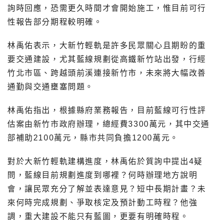
詢時回應，恐需更久時間才會開始施工，惟目前可行
性報告部分期程較明確。
林禹佑表示，大新竹輕軌是許多民眾關心且期盼的重
要交通建設，尤其藍線規劃從高鐵新竹站出發，行經
竹北市區、跨越頭前溪連接新竹市，未來將大幅改善
通勤與交通壅塞問題。
林禹佑指出，根據縣府業務報告，目前藍線可行性評
估案由新竹市政府辦理，總經費3300萬元，其中交通
部補助2100萬元，縣市共同負擔1200萬元。
對於大新竹輕軌建構進度，林禹佑於質詢中提出4疑
問，藍線目前規劃進度到哪裡？何時辦理地方說明
會，讓民眾充分了解並表達意見？短中長期計畫？未
來何時完成規劃、爭取核定及預計動工時程？他強
調，重大建設不能只有藍圖，更要有明確時程。