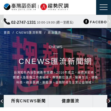
FACEBOO
02-2747-1331
10:00-19:00 (週一至週五)
首頁
CNEWS匯流新聞
政治匯流
CNEWS
CNEWS匯流新聞網
台灣知名內容型網路新媒體，2016年成立，由資深記者、
媒體人及影像工作者組成，專精數位匯流、醫藥生活、網路
科技、政治民調、新能源、金融財經及企業公益領域。
所有CNEWS新聞
健康匯流
國