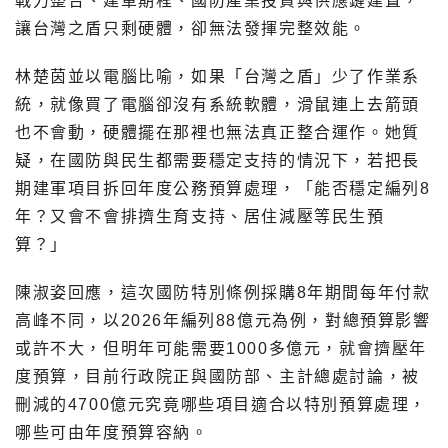
戰力整合、建軍期程、國防產業投資與供應鏈建置，
讓台灣之盾只剩硬體，卻無法發揮完整效能。
林楚茵並以電腦比喻，如果「台灣之盾」少了作業系
統，就像買了電腦卻沒有系統軟體，滑鼠連上去箭頭
也不會動，硬體擺在那裡也無法真正整合運作。她質
疑，在國防與民生都需要穩定支持的情況下，若把長
期建軍項目拆回年度公務預算處理，「能否穩定編列8
年？又會不會排擠生育支持、居住減壓等民生預
算？」
陳淑姿回應，這次國防特別條例採購8年期間每年付款
高峰不同，以2026年編列88億元為例，對總預算影響
或許不大，但明年可能需要1000多億元，就會擠壓年
度預算，目前行政院正與國防部、主計總處討論，被
刪減的4700億元究竟哪些項目適合以特別預算處理，
哪些可由年度預算容納。