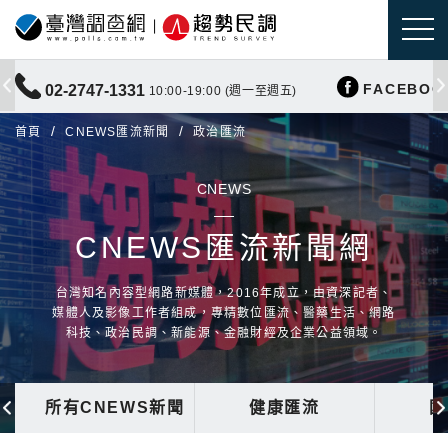
FACEBOO
02-2747-1331
10:00-19:00 (週一至週五)
首頁
CNEWS匯流新聞
政治匯流
CNEWS
CNEWS匯流新聞網
台灣知名內容型網路新媒體，2016年成立，由資深記者、
媒體人及影像工作者組成，專精數位匯流、醫藥生活、網路
科技、政治民調、新能源、金融財經及企業公益領域。
所有CNEWS新聞
健康匯流
國