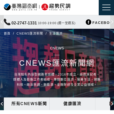
FACEBOO
02-2747-1331
10:00-19:00 (週一至週五)
首頁
CNEWS匯流新聞
生活匯流
CNEWS
CNEWS匯流新聞網
台灣知名內容型網路新媒體，2016年成立，由資深記者、
媒體人及影像工作者組成，專精數位匯流、醫藥生活、網路
科技、政治民調、新能源、金融財經及企業公益領域。
所有CNEWS新聞
健康匯流
國