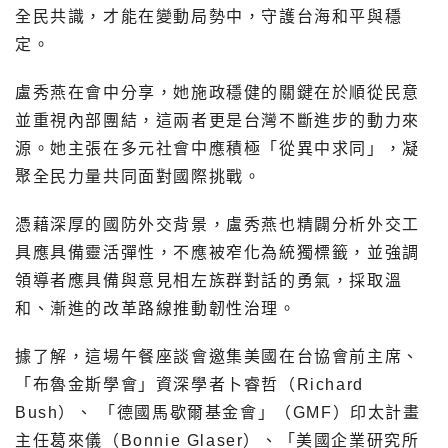
全民共識，才能在變動局勢中，守護台海和平與穩
定。
盧秀燕在會中分享，她施政穩健的關鍵在於順從民意
並重視內部團結，這兩者更是台灣不斷進步的動力來
源。她主張在多元社會中應積極「從異中求同」，凝
聚全民力量共同面對國際挑戰。
憑藉深厚的國防外交背景，盧秀燕也精闢分析外交工
具應具備靈活彈性，不應被窄化為統獨標籤，並強調
領導者應具備與意見相左族群對話的勇氣，採取溫
和、漸進的改革路線推動韌性治理。
據了解，這場午餐座談會邀集美國在台協會前主席、
「布魯金斯學會」資深學者卜睿哲（Richard
Bush）、 「德國馬歇爾基金會」（GMF）印太計畫
主任葛來儀（Bonnie Glaser）、「美國企業研究所