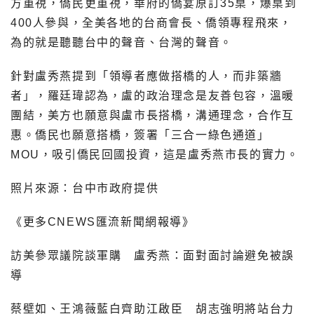
方重視，僑民更重視，華府的僑宴原訂35桌，爆桌到
400人參與，全美各地的台商會長、僑領專程飛來，
為的就是聽聽台中的聲音、台灣的聲音。
針對盧秀燕提到「領導者應做搭橋的人，而非築牆
者」，羅廷瑋認為，盧的政治理念是友善包容，溫暖
團結，美方也願意與盧市長搭橋，溝通理念，合作互
惠。僑民也願意搭橋，簽署「三合一綠色通道」
MOU，吸引僑民回國投資，這是盧秀燕市長的實力。
照片來源：台中市政府提供
《更多CNEWS匯流新聞網報導》
訪美參眾議院談軍購 盧秀燕：面對面討論避免被誤
導
蔡壁如、王鴻薇藍白齊助江啟臣 胡志強明將站台力