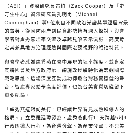
（AEI）」資深研究員古柏（Zack Cooper）及「史
汀生中心」資深研究員孔明尚（Michael
Cunningham）等9位來自不同政治光譜與學經歷背景
的菁英。從國防兩岸到民意趨勢皆有深入探討。與會
學者對盧秀燕坦率交流及卓越見解表示佩服，高度肯
定其兼具地方治理經驗與國際宏觀視野的領袖特質。
與會學者感謝盧秀燕在會中展現的坦率態度，並肯定
其將國會及地方政府第一線施政經驗轉化為宏觀國際
戰略思維。這場深度互動成功傳遞台灣務實穩健的聲
音，智庫專家給予高度評價，也為台美實質切磋留下
重要紀錄。
「盧秀燕這趟訪美行，已經讓世界看見成熟領導人的
格局。」立委羅廷瑋認為，盧秀燕此行11天跨越5州9
行政區鐵人行程，為台灣發聲、為產業發聲；不只美