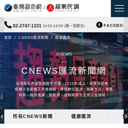
FACEBOO
02-2747-1331
10:00-19:00 (週一至週五)
首頁
CNEWS匯流新聞
政治匯流
CNEWS
CNEWS匯流新聞網
台灣知名內容型網路新媒體，2016年成立，由資深記者、
媒體人及影像工作者組成，專精數位匯流、醫藥生活、網路
科技、政治民調、新能源、金融財經及企業公益領域。
所有CNEWS新聞
健康匯流
國