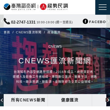
FACEBOO
02-2747-1331
10:00-19:00 (週一至週五)
首頁
CNEWS匯流新聞
政治匯流
CNEWS
CNEWS匯流新聞網
台灣知名內容型網路新媒體，2016年成立，由資深記者、
媒體人及影像工作者組成，專精數位匯流、醫藥生活、網路
科技、政治民調、新能源、金融財經及企業公益領域。
所有CNEWS新聞
健康匯流
國