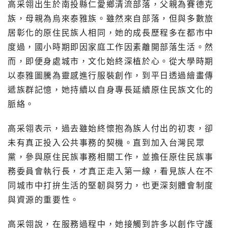
高采翎出生於南投縣仁愛鄉清流部落，父親為賽德克
族，母親為烏來泰雅族。雖然來自部落，但與多數旅
居彰化的原住民族人相同，她的成長歷程多在都市中
度過，國小時期即因家庭工作因素離開部落生活。然
而，即便身處城市，文化始終深植於心。從大學時期
以泰雅圖騰為靈感進行服裝創作，到平日透過繪畫傳
遞族群記憶，她持續以自身專長延續原住民族文化的
脈絡。
高采翎表示，過去雖始終懷抱為族人付出的初衷，卻
未有真正投入公共事務的契機。直到加入台灣民眾
黨，參與原住民族事務相關工作，並擔任原住民族事
務委員會執行長，才真正走入第一線，看見族人在不
同城市中打拚生活的堅韌與努力，也更深刻體會制度
與資源的重要性。
高采翎說，在服務過程中，她接觸到許多以創作守護