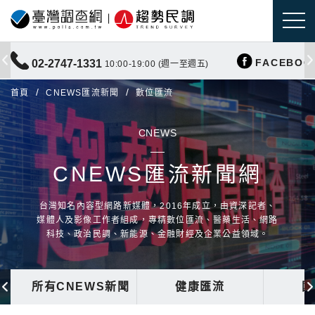
FACEBOO
02-2747-1331
10:00-19:00 (週一至週五)
首頁
CNEWS匯流新聞
數位匯流
CNEWS
CNEWS匯流新聞網
台灣知名內容型網路新媒體，2016年成立，由資深記者、
媒體人及影像工作者組成，專精數位匯流、醫藥生活、網路
科技、政治民調、新能源、金融財經及企業公益領域。
所有CNEWS新聞
健康匯流
國