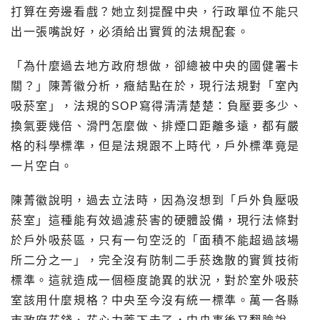
打算在旁邊看戲？她立刻提醒中央，行政單位不能只
出一張嘴說好，必須給出實質的法規配套。
「為什麼過去地方政府想做，卻總被中央的國健署卡
關？」陳菁徽分析，癥結點在於，現行法規對「室內
吸菸室」，法規的SOP寫得清清楚楚：負壓要多少、
換氣要幾倍、滑門怎麼做、排煙口距離多遠，都有嚴
格的科學標準，但是法規跟不上時代，戶外標準竟是
一片空白。
陳菁徽說明，過去立法時，因為沒想到「戶外負壓吸
菸室」這種能有效過濾菸害的硬體設備，現行法條對
於戶外吸菸區，只有一句空泛的「面積不能超過該場
所二分之一」，完全沒有防制二手菸逸散的實質技術
標準。這就造成一個極度詭異的狀況，對於室外吸菸
室該用什麼規格？中央至今沒有統一標準。萬一各縣