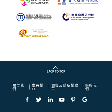
關於我
會員權
個資及隱私權政
聯絡我
們
益
策
們