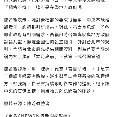
市政府花錢、花心力蓋下去了，中央事後又翻臉說
「規格不符」，這不是在整地方政府嗎？
陳菁徽表示，她對衛福部的要求很簡單，中央不能推
卸責任，應把指引訂出來。對此，石崇良承諾，若各
縣市政府有相關需求，衛福部將召集專家與地方政府
討論共識，擬定全國性的設置指引；針對台北市的規
劃，會請台北市府先提供相關資料，列為首要會議討
論內容；預計「本月底前」，就會正式召開會議。
陳菁徽認為，用「疏導」代替「盲目防堵」，才是真
正保護非吸菸者路權、減少鄰里二手菸衝突的務實解
方。她強調，自己會持續緊盯衛福部的進度，絕不讓
中央的官僚怠惰，拖累地方解決問題的腳步。
照片來源：陳菁徽臉書
《更多CNEWS匯流新聞網報導》