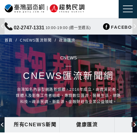
FACEBOO
02-2747-1331
10:00-19:00 (週一至週五)
首頁
CNEWS匯流新聞
政治匯流
CNEWS
CNEWS匯流新聞網
台灣知名內容型網路新媒體，2016年成立，由資深記者、
媒體人及影像工作者組成，專精數位匯流、醫藥生活、網路
科技、政治民調、新能源、金融財經及企業公益領域。
所有CNEWS新聞
健康匯流
國