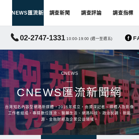
CNEWS匯流新聞
調查新聞
調查評論
調查指標
02-2747-1331
F
10:00-19:00 (週一至週五)
CNEWS
CNEWS匯流新聞網
台灣知名內容型網路新媒體，2016年成立，由資深記者、媒體人及影像
工作者組成，專精數位匯流、醫藥生活、網路科技、政治民調、新能
源、金融財經及企業公益領域。