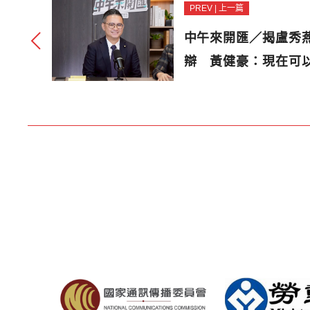
PREV | 上一篇
中午來開匯／揭盧秀
辯 黃健豪：現在可