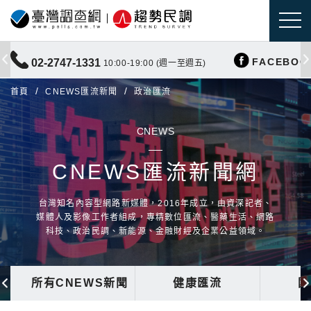
FACEBOO
02-2747-1331
10:00-19:00 (週一至週五)
首頁
CNEWS匯流新聞
政治匯流
CNEWS
CNEWS匯流新聞網
台灣知名內容型網路新媒體，2016年成立，由資深記者、
媒體人及影像工作者組成，專精數位匯流、醫藥生活、網路
科技、政治民調、新能源、金融財經及企業公益領域。
所有CNEWS新聞
健康匯流
國