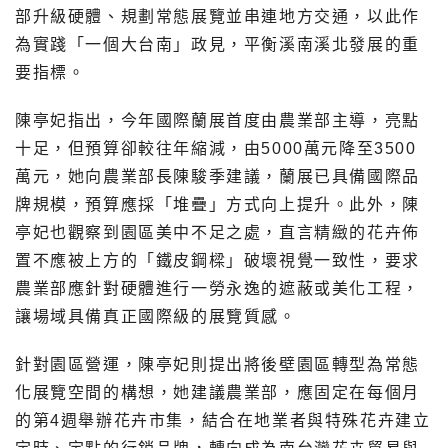
部升級硬體、規劃常態展覽並串連地方交通，以此作
為實踐「一個大台南」政見，平衡溪南溪北發展的重
要指標。
陳亭妃指出，今年國際蘭展首度由農業部主導，亮點
十足，但預算卻較往年縮減，由5000萬元降至3500
萬元，她向農業部長陳駿季建議，蘭展已具備國際品
牌規模，預算應採「堆疊」方式向上提升。此外，陳
亭妃也觀察到園區美中不足之處，直言精緻的花卉佈
置不應被上方的「鐵皮鋼樑」破壞視覺一致性，要求
農業部應針對硬體進行一勞永逸的遮蔽或美化工程，
讓場域具備真正國際級的展覽質感。
針對園區營運，陳亭妃則提出將後壁園區轉型為常態
化展覽空間的構想，她建議農業部，應固定在每個月
的第4週舉辦花卉市集，結合在地業者與特殊花卉建立