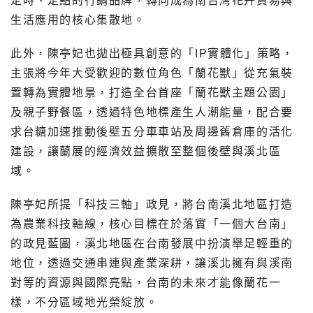
定時、定點的行銷品牌，轉向成為南台灣花卉貿易與
生活應用的核心集散地。
此外，陳亭妃也拋出極具創意的「IP實體化」策略，
主張將今年大受歡迎的數位角色「蘭花獸」從充氣裝
置轉為實體地景，打造全台首座「蘭花獸主題公園」
及親子野餐區，透過特色地標產生人潮能量，配合要
求台糖加速推動後壁五分車車站及周邊舊倉庫的活化
建設，讓蘭展的經濟效益擴散至整個後壁與溪北區
域。
陳亭妃所提「科技三軸」政見，將台南溪北地區打造
為農業科技軸線，核心目標在於落實「一個大台南」
的政見藍圖，溪北地區在台南發展中扮演舉足輕重的
地位，透過交通串連與產業深耕，讓溪北擁有與溪南
對等的資源與國際亮點，台南的未來才能像蘭花一
樣，不分區域地光榮綻放。