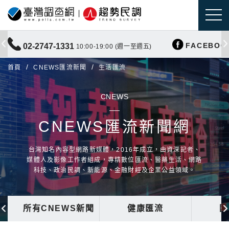
FACEBOO
02-2747-1331
10:00-19:00 (週一至週五)
首頁
CNEWS匯流新聞
生活匯流
CNEWS
CNEWS匯流新聞網
台灣知名內容型網路新媒體，2016年成立，由資深記者、
媒體人及影像工作者組成，專精數位匯流、醫藥生活、網路
科技、政治民調、新能源、金融財經及企業公益領域。
所有CNEWS新聞
健康匯流
國