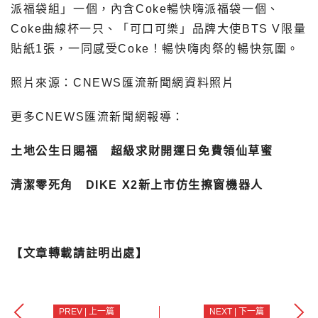
派福袋組」一個，內含Coke暢快嗨派福袋一個、
Coke曲線杯一只、「可口可樂」品牌大使BTS V限量
貼紙1張，一同感受Coke！暢快嗨肉祭的暢快氛圍。
照片來源：CNEWS匯流新聞網資料照片
更多CNEWS匯流新聞網報導：
土地公生日賜福 超級求財開運日免費領仙草蜜
清潔零死角 DIKE X2新上市仿生擦窗機器人
【文章轉載請註明出處】
PREV | 上一篇
NEXT | 下一篇