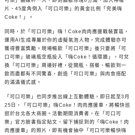
可樂」曲線杯一只，即刻體驗冰塊8分滿，加入檸檬
片、45度角倒入「可口可樂」的黃金比例「完美嗨
Coke！」。
同時，於「可口可樂」嗨！Coke肉肉應援戰裝置區，
運用AI生成專屬於你的虛擬氣泡人物，完成體驗亦可
獲得豐富獎勵。現場暢飲「可口可樂」後只要將「可
口可樂」玻璃瓶空瓶投入「嗨Coke！循環牆」，可兌
換「可口可樂」周邊好禮，從開瓶、搭餐、暢飲到一
飲而盡都有不同驚喜，創造「可口可樂」與肉食搭配
的滿滿儀式感。
「可口可樂」也同步推出線上互動體驗，即日起至3月
25日，「可口可樂」嗨Coke！肉肉應援車，將暢快巡
迴於台北各大商圈。活動期間消費者，在「可口可
樂」官方臉書指定貼文，留下捕捉到的「嗨Coke！肉
肉應援車」的照片，即有機會抽中「可口可樂暢快嗨