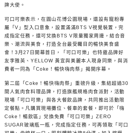
牌大使。
可口可樂表示，在圓山花博公園現場，還設有寵粉專
屬「V」型入口意象，設置滿滿BTS V視覺裝置，完
成指定任務，還可兌換BTS V限量獨家周邊，結合音
樂、潮流與美食，打造全台最受矚目的暢快美食盛
會！3月27日開幕首日，「可口可樂」也特邀品牌好
友李雅英、YELLOW 黃宣與美麗本人現身同樂，與消
費者一同為「Coke！暢快嗨肉祭」揭開序幕。
第二屆「Coke！暢快嗨肉祭」重磅升級，集結超過30
間人氣肉食料理品牌，打造旗艦規格肉食派對，活動
現場「可口可樂」與各大餐飲品牌，共同推出活動限
定餐點。凡購買現場攤位、餐車的套餐，即可於「嗨
Coke！暢飲區」兌換免費「可口可樂」ZERO
SUGAR玻璃瓶一瓶，完成指定任務，可再領取「可口