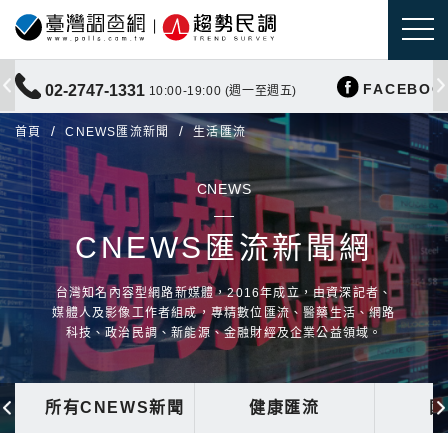
FACEBOO
02-2747-1331
10:00-19:00 (週一至週五)
首頁
CNEWS匯流新聞
生活匯流
CNEWS
CNEWS匯流新聞網
台灣知名內容型網路新媒體，2016年成立，由資深記者、
媒體人及影像工作者組成，專精數位匯流、醫藥生活、網路
科技、政治民調、新能源、金融財經及企業公益領域。
所有CNEWS新聞
健康匯流
國