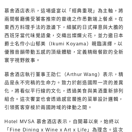
慕舍酒店表示，這場盛宴以「經典重現」為主軸，將
兩間餐廳備受饕客推崇的靈魂之作悉數端上餐桌。在
東西方料理手法的激盪下，細膩的日式禪意與大膽的
西班牙當代味覺語彙，交織出燦爛火花，並力邀日本
爵士名伶小山郁美（Ikumi Koyama）親臨演繹，以
優雅音韻帶動五感的頂級體驗，定義精緻餐飲的全新
寰宇視野敘事。
慕舍酒店執行董事王劭仁（Arthur Wang）表示，精
品是永不完稿的生命力。致力於創造國際一流的差異
化，將看似平行線的文化，透過美食與美酒重新排列
組合。這次饗宴也會透過感官層進的菜單設計邏輯，
引領賓客穿梭於兩國跨域的律動之間。
Hotel MVSA 慕舍酒店表示，自開幕以來，始終以
「Fine Dining x Wine x Art x Life」為理念。這次