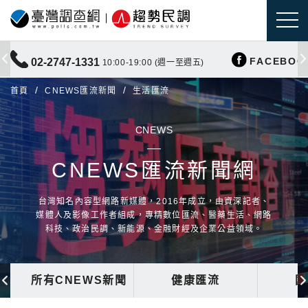
FACEBOO
02-2747-1331
10:00-19:00 (週一至週五)
首頁
CNEWS匯流新聞
生活匯流
CNEWS
CNEWS匯流新聞網
台灣知名內容型網路新媒體，2016年成立，由資深記者、
媒體人及影像工作者組成，專精數位匯流、醫藥生活、網路
科技、政治民調、新能源、金融財經及企業公益領域。
所有CNEWS新聞
健康匯流
國