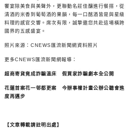
饗宴除美食與美聲外，更聯動名莊佳釀進行餐搭，從
清酒的米香到葡萄酒的果韻，每一口酩酒皆是與星級
料理的感官交響。席次有限，誠摯邀您共赴這場橫跨
國界的五感盛宴。
照片來源：CNEWS匯流新聞網資料照片
更多CNEWS匯流新聞網報導：
超商寄貨竟成詐騙溫床 假買家詐騙劇本全公開
花蓮首案花一邨都更案 今辦事權計畫公辦公聽會進
度再邁步
【文章轉載請註明出處】