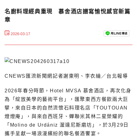
名廚料理經典重現 慕舍酒店譜寫愉悅感官新篇
章
2026-03-17
CNEWS匯流新聞網記者謝東明、李衣綸／台北報導
2026年春分時節，Hotel MVSA 慕舍酒店，再次化身
為「綻放美學的藝術平台」，匯聚東西方餐飲兩大巨
擘，來自日本的自然流懷石料理名店「TOUTOUAN
燈燈庵」，與來自西班牙、蟬聯米其林二星榮耀的
「Molino de Urdániz 渥達尼斯磨坊」，於3月29日
攜手呈獻一場浪漫繽紛的聯名餐酒饗宴。