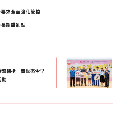
者要求全面強化管控
善長期髒亂點
發聲相挺 黃世杰今早
活動