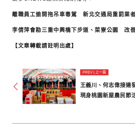
離職員工偷開拖吊車毒駕 新北交通局重罰業
李倩萍會勘三重中興橋下步道、菜寮公園 改
【文章轉載請註明出處】
PREV | 上一篇
王義川、何志偉接連
現身桃園新屋農民節