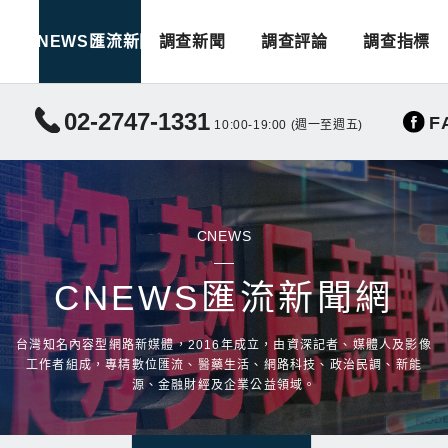
CNEWS匯流新聞
調查新聞
調查評論
調查指標
02-2747-1331
F
10:00-19:00 (週一至週五)
CNEWS
CNEWS匯流新聞網
台灣知名內容型網路新媒體，2016年成立，由資深記者、媒體人及影像
工作者組成，專精數位匯流、醫藥生活、網路科技、政治民調、新能
源、金融財經及企業公益領域。