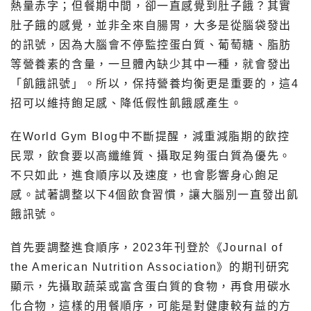
熱量赤字；但餐期中間，卻一直感覺到肚子餓？其實
肚子餓的感覺，並非全來自腸胃，大多是從腦袋發出
的訊號，因為大腦會不停監控蛋白質、葡萄糖、脂肪
等營養素的含量，一旦體內缺少其中一種，就會發出
「飢餓訊號」。所以，保持營養均衡更是重要的，這4
招可以維持飽足感、降低假性飢餓感產生。
在World Gym Blog中不斷提醒，減重減脂期的飲控
民眾，飲食要以高纖維質、攝取足夠蛋白質為優先。
不只如此，進食順序以及速度，也會影響身心飽足
感。試著調整以下4個飲食習慣，讓大腦別一直發出飢
餓訊號。
首先要調整進食順序，2023年刊登於《Journal of
the American Nutrition Association》的期刊研究
顯示，先攝取蔬菜或富含蛋白質的食物，再食用碳水
化合物，這樣的用餐順序，可能是對健康較有益的方