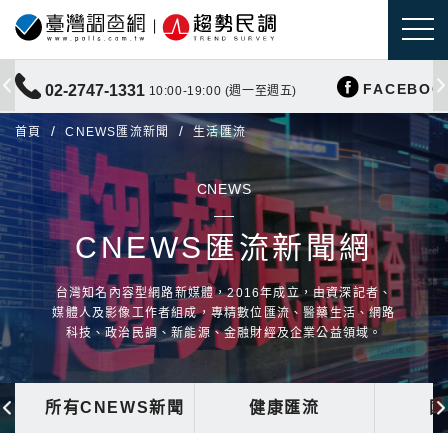
FACEBOO
02-2747-1331
10:00-19:00 (週一至週五)
首頁
CNEWS匯流新聞
生活匯流
CNEWS
CNEWS匯流新聞網
台灣知名內容型網路新媒體，2016年成立，由資深記者、
媒體人及影像工作者組成，專精數位匯流、醫藥生活、網路
科技、政治民調、新能源、金融財經及企業公益領域。
所有CNEWS新聞
健康匯流
國