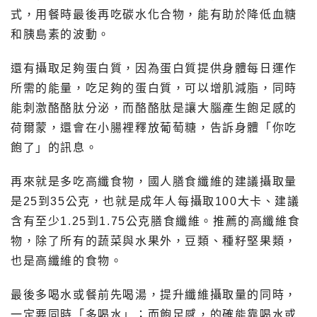
式，用餐時最後再吃碳水化合物，能有助於降低血糖
和胰島素的波動。
還有攝取足夠蛋白質，因為蛋白質提供身體每日運作
所需的能量，吃足夠的蛋白質，可以增肌減脂，同時
能刺激酪酪肽分泌，而酪酪肽是讓大腦產生飽足感的
荷爾蒙，還會在小腸裡釋放葡萄糖，告訴身體「你吃
飽了」的訊息。
再來就是多吃高纖食物，國人膳食纖維的建議攝取量
是25到35公克，也就是成年人每攝取100大卡、建議
含有至少1.25到1.75公克膳食纖維。推薦的高纖維食
物，除了所有的蔬菜與水果外，豆類、種籽堅果類，
也是高纖維的食物。
最後多喝水或餐前先喝湯，提升纖維攝取量的同時，
一定要同時「多喝水」；而飽足感，的確能靠喝水或