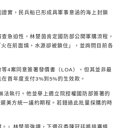
則證實，民兵船已形成具軍事意涵的海上封鎖
審查急迫性，林楚茵肯定國防部公開軍購流程，
於「火在前面燒，水源卻被鎖住」，並詢問目前各
等4案同意簽署發價書（LOA），但其並非最
在首年度支付3%到5%的生效款。
約無法執行。他並舉上週立院授權國防部簽署的
延遲美方統一議約期程。若錯過此批量採購的時
鍵。」林楚茵強調，下週召委陳冠廷將排審條