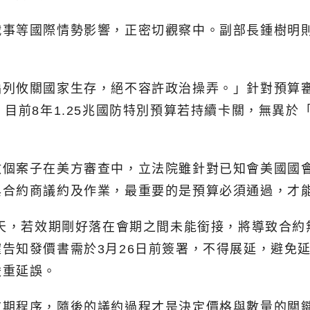
戰事等國際情勢影響，正密切觀察中。副部長鍾樹明
編列攸關國家生存，絕不容許政治操弄。」針對預算
，目前8年1.25兆國防特別預算若持續卡關，無異
個案子在美方審查中，立法院雖針對已知會美國國會
合約商議約及作業，最重要的是預算必須通過，才能
5天，若效期剛好落在會期之間未能銜接，將導致合
告知發價書需於3月26日前簽署，不得展延，避免
嚴重延誤。
前期程序，隨後的議約過程才是決定價格與數量的關