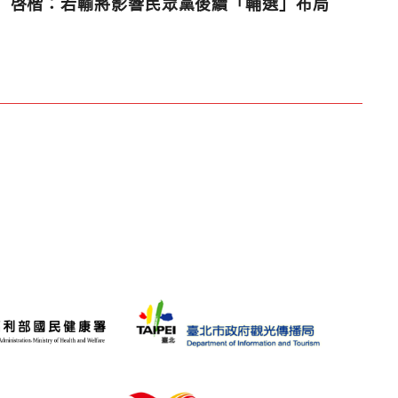
啓楷：若輸將影響民眾黨後續「輔選」布局