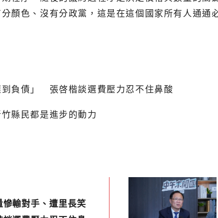
有分顏色、沒有分政黨，這是在這個國家所有人通通
選到負債」 張啓楷談選費壓力忍不住鼻酸
新竹縣民都是進步的動力
量慘輸對手、遭里長笑