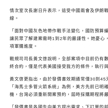
情次室次長謝日升表示，這受中國兩會及伊朗
線。
「面對中國灰色地帶作戰手法變化，國防預算
讓民眾了解建案需時1到2年的嚴謹性。她憂心
項軍購進度。
戰規司司長黃文啓說明，全部案項中目前仍有數
終合約，僅是代表美國接受我方的條件，執行與
黃文啓更指出，由於發價書效期通常僅30到4
「海馬士多管火箭系統」為例，美方先前已明確
機，台灣必須重新開案預約，屆時採購期程將
「發價書是各國先向美方提出需求、下訂單的