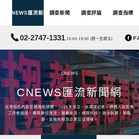
CNEWS匯流新聞
調查新聞
調查評論
調查指標
02-2747-1331
F
10:00-19:00 (週一至週五)
CNEWS
CNEWS匯流新聞網
台灣知名內容型網路新媒體，2016年成立，由資深記者、媒體人及影像
工作者組成，專精數位匯流、醫藥生活、網路科技、政治民調、新能
源、金融財經及企業公益領域。