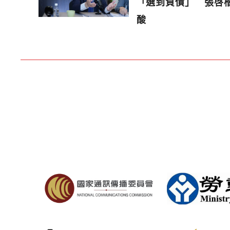
「選到負債」 張啓
酸