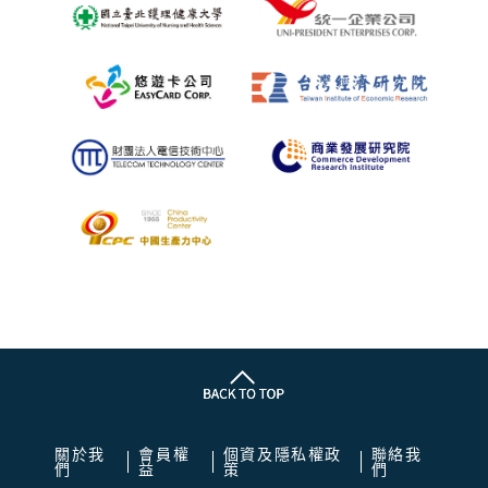
關於我
會員權
個資及隱私權政
聯絡我
們
益
策
們