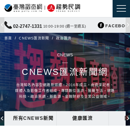
FACEBOO
02-2747-1331
10:00-19:00 (週一至週五)
首頁
CNEWS匯流新聞
政治匯流
CNEWS
CNEWS匯流新聞網
台灣知名內容型網路新媒體，2016年成立，由資深記者、
媒體人及影像工作者組成，專精數位匯流、醫藥生活、網路
科技、政治民調、新能源、金融財經及企業公益領域。
所有CNEWS新聞
健康匯流
國