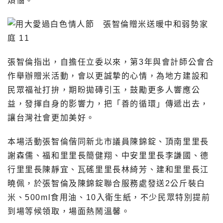
煩惱。
張智倫指出，自擔任立委以來，第3年與會計師公會合
作舉辦贈米活動，會以更誠摯的心情，為地方建設和
民眾福祉打拚，期盼拋磚引玉，鼓勵更多人響應公
益，發揮自身的影響力，把「善的循環」傳遞出去，
讓台灣社會更加美好。
本場活動張智倫偕同新北市議員陳錦錠、頂南里里長
謝森儒、福和里里長簡健翔、中安里里長李謙國、德
行里里長陳靜宜、瓦磘里里長林綺芳、建和里里長江
曉佩，於張智倫及陳錦錠聯合服務處發送2公斤裝白
米、500ml食用油、10入衛生紙，不少民眾特別提前
到場等候領取，場面熱鬧溫馨。