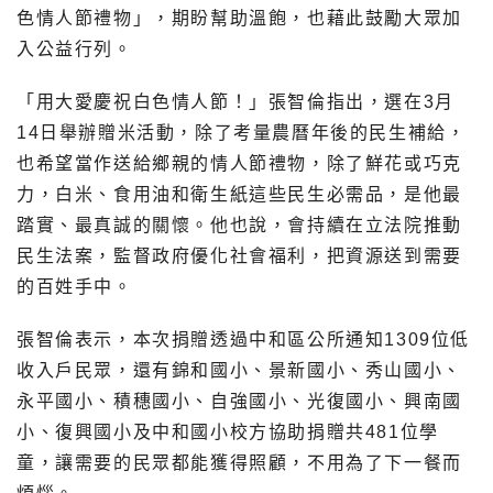
色情人節禮物」，期盼幫助溫飽，也藉此鼓勵大眾加
入公益行列。
「用大愛慶祝白色情人節！」張智倫指出，選在3月
14日舉辦贈米活動，除了考量農曆年後的民生補給，
也希望當作送給鄉親的情人節禮物，除了鮮花或巧克
力，白米、食用油和衛生紙這些民生必需品，是他最
踏實、最真誠的關懷。他也說，會持續在立法院推動
民生法案，監督政府優化社會福利，把資源送到需要
的百姓手中。
張智倫表示，本次捐贈透過中和區公所通知1309位低
收入戶民眾，還有錦和國小、景新國小、秀山國小、
永平國小、積穗國小、自強國小、光復國小、興南國
小、復興國小及中和國小校方協助捐贈共481位學
童，讓需要的民眾都能獲得照顧，不用為了下一餐而