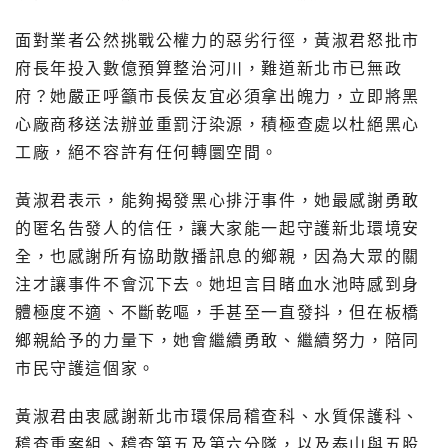
面對業者公然挑戰公權力的惡劣行徑，黃淑君怒批市
府長年投入數億預算整治河川，難道新北市已無政
府？她嚴正呼籲市長侯友宜必須拿出魄力，立即將黑
心廠商移送法辦並重罰汙染源，積極查處以杜絕黑心
工廠，絕不容許有任何轉圜空間。
黃淑君表示，能夠揭發黑心排汙事件，她最感謝勇敢
的匿名告發人的信任，讓大家能一起守護新北環境安
全，也感謝所有協助散播訊息的鄉親，因為大眾的關
注才讓事件不會沉下去。她坦言目睹血水池時感到身
體極度不適、不斷乾嘔，手甚至一直發抖，但在板橋
鄉親給予的力量下，她會繼續勇敢、繼續努力，陪同
市民守護這個家。
黃淑君由衷感謝新北市環保局稽查科、水質保護科、
稽查重案組、稽查第五及第六分隊，以及泰山與五股