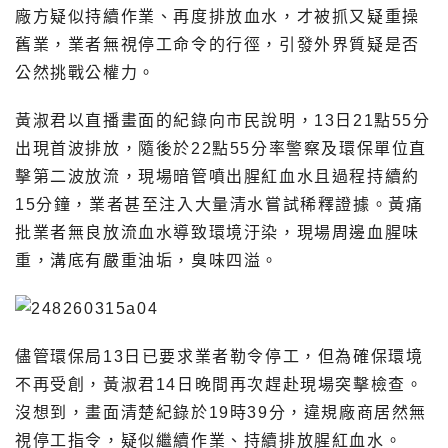
廠方疑似持續作業、再度排放血水，才被抓又疑重操
舊業，業者無視停工命令的行徑，引發外界質疑是否
公然挑戰公權力。
黃淑君以直播畫面的紀錄向市民說明，13日21點55分
出現首波排放，隨後於22點55分率警察及環保單位直
擊第二波放流，現場暗管噴出腥紅血水且過程持續約
15分鐘，業者甚至注入大量清水嘗試稀釋證據。黃痛
批業者無良放流血水導致環境汙染，現場周邊血腥味
重，溝底有嚴重油垢，臭味四溢。
儘管環保局13日已要求業者勒令停工，但為確保環境
不再受創，黃淑君14日晚間再次趕赴現場突擊檢查。
沒想到，畫面清楚紀錄於19時39分，違規廠商居然無
視停工指令，疑似繼續作業、持續排放腥紅血水。