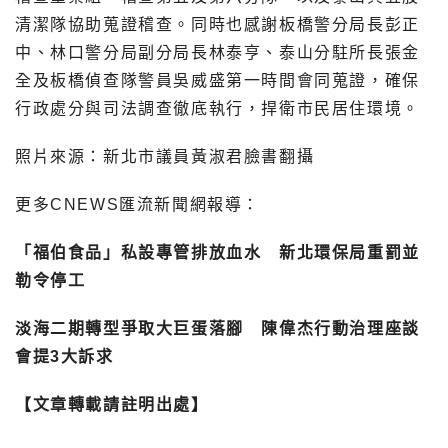
清潔隊協助蒐證稽查。同時也感謝板橋警分局長彭正
中、林口警分局副分局長林泰亨、泰山分駐所長張金
全及板橋偵查隊警員吳威盛第一時間會同蒐證，確保
行政處分與司法調查徹底執行，捍衛市民居住環境。
照片來源：新北市議員黃淑君臉書翻攝
更多CNEWS匯流新聞網報導：
「福伯食品」私設專管排放血水 新北環保局重罰並
勒令停工
淡海二期轉型爭取大巨蛋落腳 陳偉杰行動治理座談
會提3大訴求
【文章轉載請註明出處】