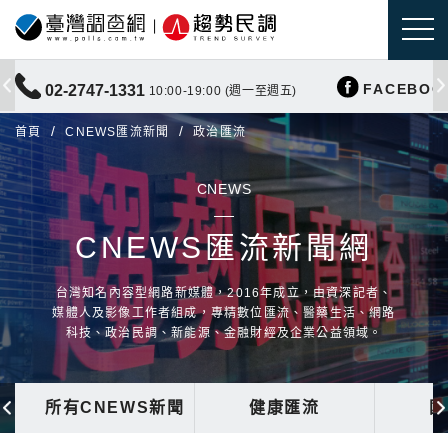
FACEBOO
02-2747-1331
10:00-19:00 (週一至週五)
首頁
CNEWS匯流新聞
政治匯流
CNEWS
CNEWS匯流新聞網
台灣知名內容型網路新媒體，2016年成立，由資深記者、
媒體人及影像工作者組成，專精數位匯流、醫藥生活、網路
科技、政治民調、新能源、金融財經及企業公益領域。
所有CNEWS新聞
健康匯流
國